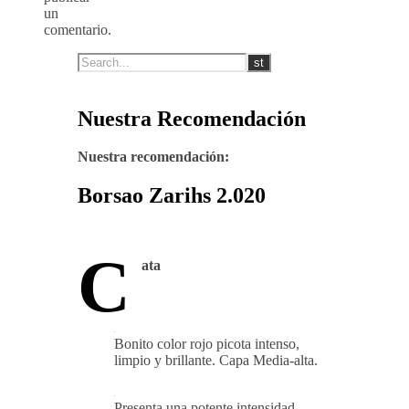
un
comentario.
Nuestra Recomendación
Nuestra recomendación:
Borsao Zarihs 2.020
C
ata
Bonito color rojo picota intenso,
limpio y brillante. Capa Media-alta.
Presenta una potente intensidad,