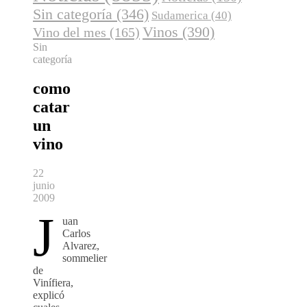
Sin categoría
(346)
Sudamerica
(40)
Vinos
(390)
Vino del mes
(165)
Sin
categoría
como
catar
un
vino
22
junio
2009
J
uan
Carlos
Alvarez,
sommelier
de
Vinífiera,
explicó