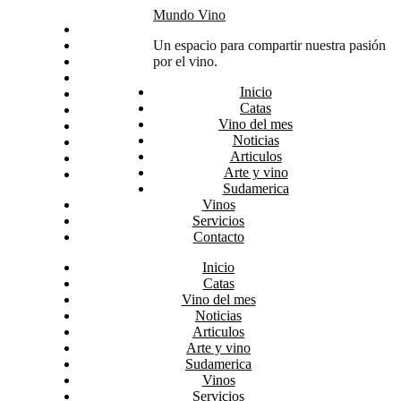
Skip
Mundo Vino
Inicio
to
Catas
Un espacio para compartir nuestra pasión
content
Vino del mes
por el vino.
Noticias
Inicio
Articulos
Catas
Arte y vino
Vino del mes
Sudamerica
Noticias
Vinos
Articulos
Servicios
Arte y vino
Contacto
Sudamerica
Vinos
Servicios
Contacto
Inicio
Catas
Vino del mes
Noticias
Articulos
Arte y vino
Sudamerica
Vinos
Servicios