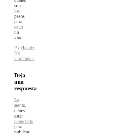
cuales
son
los
pasos
para
catar
un
vino.
By
Beatriz
No
Comments
Deja
una
respuesta
Lo
siento,
debes
estar
conectado
para
publicar