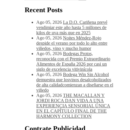
Recent Posts
Ago 05, 2026
La D.O. Cariñena prevé
vendimiar este año hasta 5 millones de
kilos de uva más que en 2025
Ago 05, 2026
Noites Méndez-Rojo
despide el verano por todo lo alto entre
viñedos, vino y mucho humor
Ago 05, 2026
Bodegas Protos,
reconocida con el Premio Extraordinario
Alimentos de España 2026 por casi un
siglo de excelencia vitivinícola
Ago 05, 2026
Bodega Win Sin Alcohol
demuestra que losvinos desalcoholizados
de alta calidadcomienzan a diseñarse en el
viñedo
Ago 05, 2026
THE MACALLAN Y
JORDI ROCA DAN VIDA A UNA
EXPERIENCIA SENSORIAL ÚNICA
EN EL CAPÍTULO FINAL DE THE
HARMONY COLLECTION
Contrate Publicidad