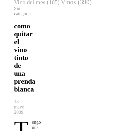
Vinos
(390)
Vino del mes
(165)
Sin
categoría
como
quitar
el
vino
tinto
de
una
prenda
blanca
18
mayo
2009
T
engo
una