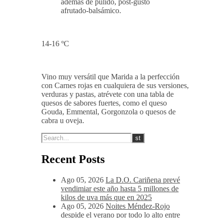
además de pulido, post-gusto
afrutado-balsámico.
14-16 ºC
Vino muy versátil que Marida a la perfección
con Carnes rojas en cualquiera de sus versiones,
verduras y pastas, atrévete con una tabla de
quesos de sabores fuertes, como el queso
Gouda, Emmental, Gorgonzola o quesos de
cabra u oveja.
Recent Posts
Ago 05, 2026
La D.O. Cariñena prevé
vendimiar este año hasta 5 millones de
kilos de uva más que en 2025
Ago 05, 2026
Noites Méndez-Rojo
despide el verano por todo lo alto entre