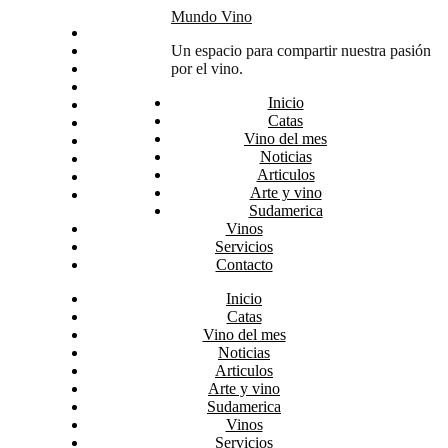
Skip
Mundo Vino
Inicio
to
Catas
Un espacio para compartir nuestra pasión
content
Vino del mes
por el vino.
Noticias
Inicio
Articulos
Catas
Arte y vino
Vino del mes
Sudamerica
Noticias
Vinos
Articulos
Servicios
Arte y vino
Contacto
Sudamerica
Vinos
Servicios
Contacto
Inicio
Catas
Vino del mes
Noticias
Articulos
Arte y vino
Sudamerica
Vinos
Servicios