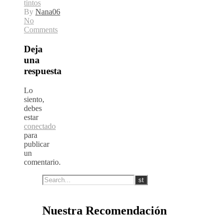
tintos
By
Nana06
No
Comments
Deja
una
respuesta
Lo
siento,
debes
estar
conectado
para
publicar
un
comentario.
Nuestra Recomendación