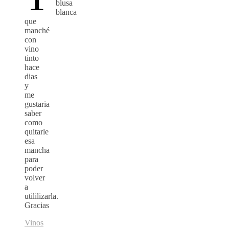
blusa
blanca
que
manché
con
vino
tinto
hace
dias
y
me
gustaria
saber
como
quitarle
esa
mancha
para
poder
volver
a
utililizarla.
Gracias
Vinos