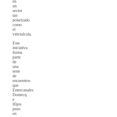
en
un
sector
tan
polarizado
como
el
vitivinícola.
Esta
iniciativa
forma
parte
de
una
serie
de
encuentros
que
Entrecanales
Domecq
e
Hijos
puso
en