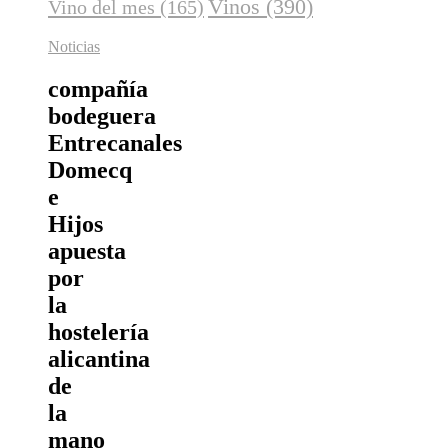
Vinos
(390)
Vino del mes
(165)
Noticias
compañía
bodeguera
Entrecanales
Domecq
e
Hijos
apuesta
por
la
hostelería
alicantina
de
la
mano