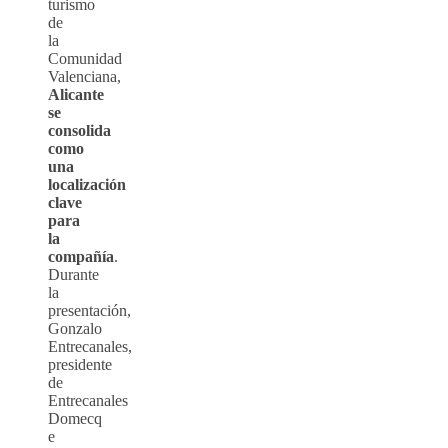
turismo
de
la
Comunidad
Valenciana,
Alicante
se
consolida
como
una
localización
clave
para
la
compañía
.
Durante
la
presentación,
Gonzalo
Entrecanales,
presidente
de
Entrecanales
Domecq
e