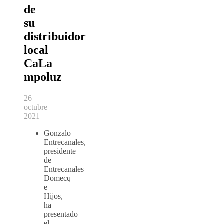
de
su
distribuidor
local
CaLa
mpoluz
26
octubre
2021
Gonzalo
Entrecanales,
presidente
de
Entrecanales
Domecq
e
Hijos,
ha
presentado
el