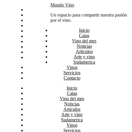
Skip
Mundo Vino
Inicio
to
Catas
Un espacio para compartir nuestra pasión
content
Vino del mes
por el vino.
Noticias
Inicio
Articulos
Catas
Arte y vino
Vino del mes
Sudamerica
Noticias
Vinos
Articulos
Servicios
Arte y vino
Contacto
Sudamerica
Vinos
Servicios
Contacto
Inicio
Catas
Vino del mes
Noticias
Articulos
Arte y vino
Sudamerica
Vinos
Servicios