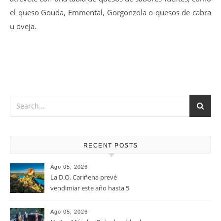
Vino muy versátil que Marida a la perfección con Carnes
rojas en cualquiera de sus versiones, verduras y pastas,
atrévete con una tabla de quesos de sabores fuertes, como
el queso Gouda, Emmental, Gorgonzola o quesos de cabra
u oveja.