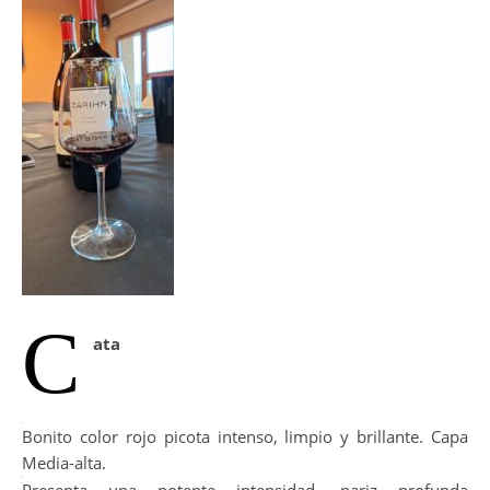
C
ata