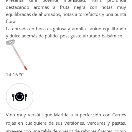
Bonito color rojo picota intenso, limpio y brillante. Capa
Media-alta.
Presenta una potente intensidad, nariz profunda
destacando aromas a fruta negra con notas muy
equilibradas de ahumados, notas a torrefactos y una punta
floral.
La entrada en boca es golosa y amplia, tanino equilibrado
y dulce además de pulido, post-gusto afrutado-balsámico.
14-16 ºC