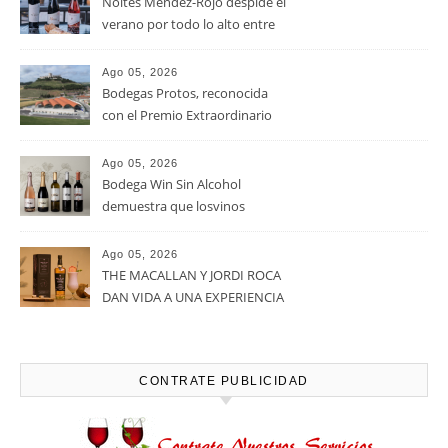
RECENT POSTS
Ago 05, 2026
La D.O. Cariñena prevé
vendimiar este año hasta 5
millones de kilos de uva más
que en 2025
Ago 05, 2026
Noites Méndez-Rojo despide el
verano por todo lo alto entre
viñedos, vino y mucho humor
Ago 05, 2026
Bodegas Protos, reconocida
con el Premio Extraordinario
Alimentos de España 2026 por
casi un siglo de excelencia
Ago 05, 2026
vitivinícola
Bodega Win Sin Alcohol
demuestra que losvinos
desalcoholizados de alta
calidadcomienzan a diseñarse
Ago 05, 2026
en el viñedo
THE MACALLAN Y JORDI ROCA