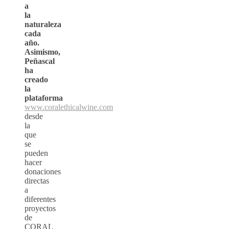
a
la
naturaleza
cada
año.
Asimismo,
Peñascal
ha
creado
la
plataforma
www.coralethicalwine.com
desde
la
que
se
pueden
hacer
donaciones
directas
a
diferentes
proyectos
de
CORAL