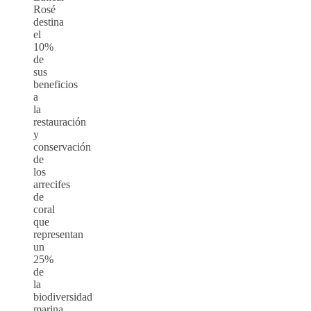
Rosé
destina
el
10%
de
sus
beneficios
a
la
restauración
y
conservación
de
los
arrecifes
de
coral
que
representan
un
25%
de
la
biodiversidad
marina.