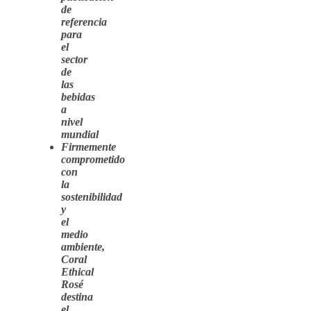
de
referencia
para
el
sector
de
las
bebidas
a
nivel
mundial
Firmemente
comprometido
con
la
sostenibilidad
y
el
medio
ambiente,
Coral
Ethical
Rosé
destina
el