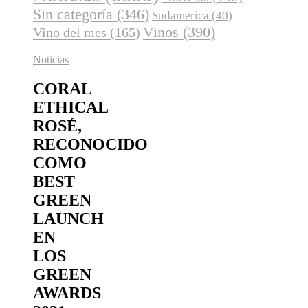
Sin categoría
(346)
Sudamerica
(40)
Vinos
(390)
Vino del mes
(165)
Noticias
CORAL
ETHICAL
ROSÉ,
RECONOCIDO
COMO
BEST
GREEN
LAUNCH
EN
LOS
GREEN
AWARDS