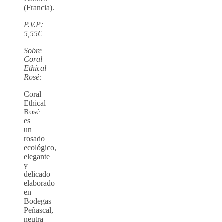
(Francia).
P.V.P:
5,55€
Sobre
Coral
Ethical
Rosé:
Coral
Ethical
Rosé
es
un
rosado
ecológico,
elegante
y
delicado
elaborado
en
Bodegas
Peñascal,
neutra