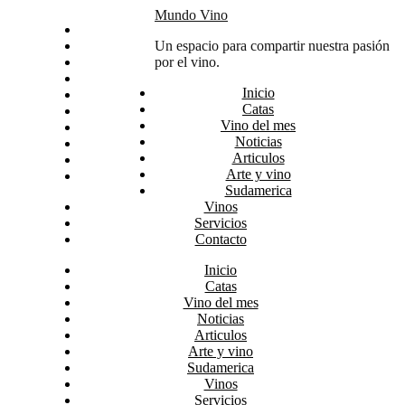
Skip
Mundo Vino
Inicio
to
Catas
Un espacio para compartir nuestra pasión
content
Vino del mes
por el vino.
Noticias
Inicio
Articulos
Catas
Arte y vino
Vino del mes
Sudamerica
Noticias
Vinos
Articulos
Servicios
Arte y vino
Contacto
Sudamerica
Vinos
Servicios
Contacto
Inicio
Catas
Vino del mes
Noticias
Articulos
Arte y vino
Sudamerica
Vinos
Servicios