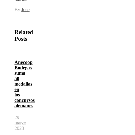
By
Jose
Related
Posts
Anecoop
Bodegas
suma
50
medallas
en
los
concursos
alemanes
29
marzo
2023