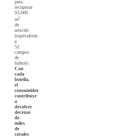
para
recuperar
93.000
2
m
de
arrecife
(equivalente
a
52
campos
de
futbol)-.
Con
cada
botella,
el
consumidor
contribuye
a
devolver
decenas
de
miles
de
corales