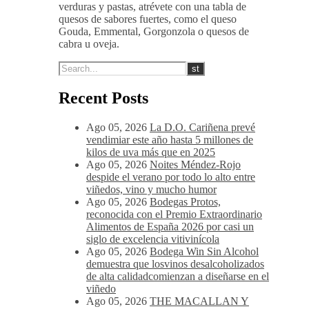
verduras y pastas, atrévete con una tabla de
quesos de sabores fuertes, como el queso
Gouda, Emmental, Gorgonzola o quesos de
cabra u oveja.
Recent Posts
Ago 05, 2026
La D.O. Cariñena prevé
vendimiar este año hasta 5 millones de
kilos de uva más que en 2025
Ago 05, 2026
Noites Méndez-Rojo
despide el verano por todo lo alto entre
viñedos, vino y mucho humor
Ago 05, 2026
Bodegas Protos,
reconocida con el Premio Extraordinario
Alimentos de España 2026 por casi un
siglo de excelencia vitivinícola
Ago 05, 2026
Bodega Win Sin Alcohol
demuestra que losvinos desalcoholizados
de alta calidadcomienzan a diseñarse en el
viñedo
Ago 05, 2026
THE MACALLAN Y