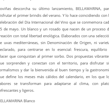
oviñas descorcha su último lanzamiento, BELLAMARINA, pa
isfrutar el primer brindis del verano. Y lo hace coincidiendo con 
elebración del Día Internacional del Vino que se conmemora ca
5 de mayo. Un blanco y un rosado que nacen de un proceso 
reación con total libertad enológica. Elaborados con una selecci
e uvas mediterráneas, sin Denominación de Origen, ni variet
eclarado, para centrarse en lo esencial: frescura, equilibrio
lacer que conquistan al primer sorbo. Dos propuestas vibrante
ue sorprenden y conectan con el territorio, para disfrutar s
ormalismos y dar la bienvenida al buen tiempo y la gastronom
ue define los meses más cálidos del calendario, en los que l
abores se transforman para adaptarse al clima, con plat
efrescantes y ligeros.
ELLAMARINA Blanco