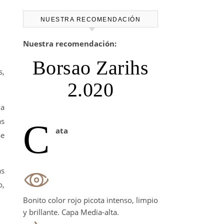
NUESTRA RECOMENDACIÓN
Nuestra recomendación:
Borsao Zarihs
s,
2.020
la
as
C
ata
se
as
o,
Bonito color rojo picota intenso, limpio
y brillante. Capa Media-alta.