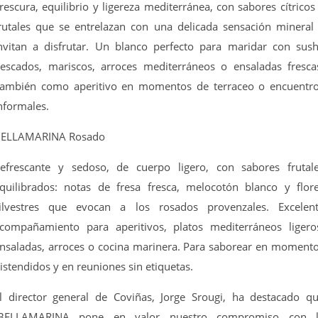
rescura, equilibrio y ligereza mediterránea, con sabores cítricos
rutales que se entrelazan con una delicada sensación mineral
nvitan a disfrutar. Un blanco perfecto para maridar con sush
escados, mariscos, arroces mediterráneos o ensaladas fresca
ambién como aperitivo en momentos de terraceo o encuentr
nformales.
ELLAMARINA Rosado
efrescante y sedoso, de cuerpo ligero, con sabores frutal
quilibrados: notas de fresa fresca, melocotón blanco y flor
ilvestres que evocan a los rosados provenzales. Excelen
compañamiento para aperitivos, platos mediterráneos ligero
nsaladas, arroces o cocina marinera. Para saborear en moment
istendidos y en reuniones sin etiquetas.
l director general de Coviñas, Jorge Srougi, ha destacado q
BELLAMARINA pone en valor nuestro compromiso con 