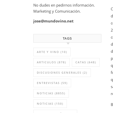
No dudes en pedirnos información.
C
Marketing y Comunicación.
d
jose@mundovino.net
c
2
c
TAGS
d
d
ARTE Y VINO
(10)
p
ARTICULOS
(878)
CATAS
(648)
q
f
DISCUSIONES GENERALES
(2)
q
ENTREVISTAS
(59)
s
r
NOTICIAS
(8855)
NOTICIAS
(150)
B