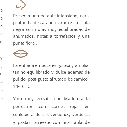
ra
Presenta una potente intensidad, nariz
la
profunda destacando aromas a fruta
da
negra con notas muy equilibradas de
de
ahumados, notas a torrefactos y una
ón
punta floral.
al
 y
La entrada en boca es golosa y amplia,
s,
tanino equilibrado y dulce además de
in
pulido, post-gusto afrutado-balsámico.
ía
14-16 ºC
os
os
Vino muy versátil que Marida a la
perfección con Carnes rojas en
cualquiera de sus versiones, verduras
y pastas, atrévete con una tabla de