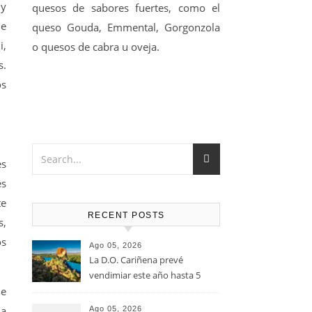
 y
quesos de sabores fuertes, como el
 e
queso Gouda, Emmental, Gorgonzola
i,
o quesos de cabra u oveja.
s.
os
es
es
te
RECENT POSTS
s,
os
Ago 05, 2026
La D.O. Cariñena prevé
vendimiar este año hasta 5
ue
millones de kilos de uva más
que en 2025
la
Ago 05, 2026