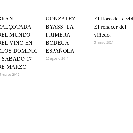
GRAN
GONZÁLEZ
El lloro de la vid
CALÇOTADA
BYASS, LA
El renacer del
DEL MUNDO
PRIMERA
viñedo.
DEL VINO EN
BODEGA
5 mayo 2021
CLOS DOMINIC
ESPAÑOLA
– SABADO 17
25 agosto 2011
DE MARZO
5 marzo 2012