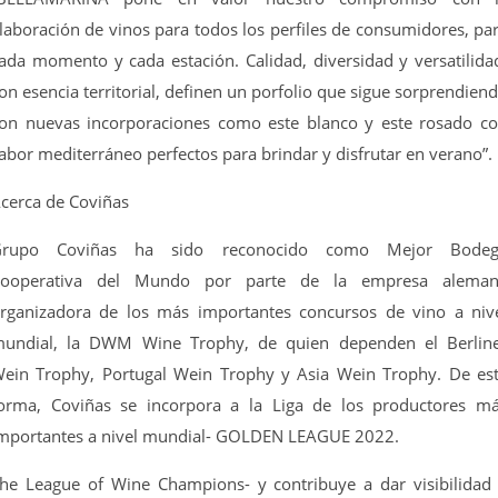
laboración de vinos para todos los perfiles de consumidores, pa
ada momento y cada estación. Calidad, diversidad y versatilida
on esencia territorial, definen un porfolio que sigue sorprendien
on nuevas incorporaciones como este blanco y este rosado c
abor mediterráneo perfectos para brindar y disfrutar en verano”.
cerca de Coviñas
Grupo Coviñas ha sido reconocido como Mejor Bodeg
ooperativa del Mundo por parte de la empresa alema
rganizadora de los más importantes concursos de vino a niv
undial, la DWM Wine Trophy, de quien dependen el Berlin
ein Trophy, Portugal Wein Trophy y Asia Wein Trophy. De es
orma, Coviñas se incorpora a la Liga de los productores m
mportantes a nivel mundial- GOLDEN LEAGUE 2022.
he League of Wine Champions- y contribuye a dar visibilidad