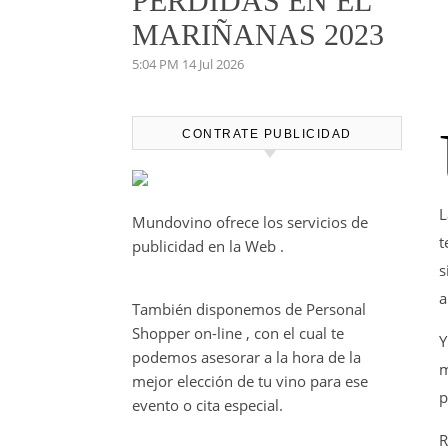
PERDIDAS EN EL
MARIÑANAS 2023
5:04 PM
14 Jul 2026
CONTRATE PUBLICIDAD
L
Mundovino ofrece los servicios de
t
publicidad en la Web .
s
a
También disponemos de Personal
Shopper on-line , con el cual te
Y
podemos asesorar a la hora de la
m
mejor elección de tu vino para ese
p
evento o cita especial.
R