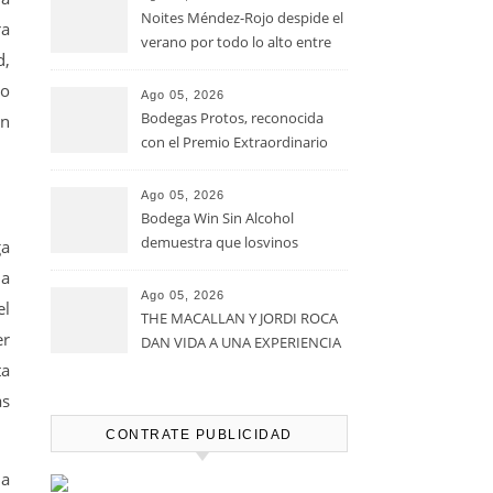
Noites Méndez-Rojo despide el
ra
verano por todo lo alto entre
d,
viñedos, vino y mucho humor
do
Ago 05, 2026
Bodegas Protos, reconocida
on
con el Premio Extraordinario
Alimentos de España 2026 por
casi un siglo de excelencia
Ago 05, 2026
vitivinícola
Bodega Win Sin Alcohol
demuestra que losvinos
a
desalcoholizados de alta
na
calidadcomienzan a diseñarse
Ago 05, 2026
el
en el viñedo
THE MACALLAN Y JORDI ROCA
er
DAN VIDA A UNA EXPERIENCIA
SENSORIAL ÚNICA EN EL
ta
CAPÍTULO FINAL DE THE
ás
HARMONY COLLECTION
CONTRATE PUBLICIDAD
 a