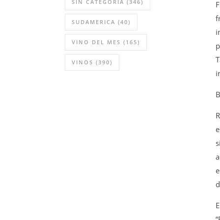
SIN CATEGORÍA
(346)
F
f
SUDAMERICA
(40)
i
VINO DEL MES
(165)
p
T
VINOS
(390)
i
B
R
e
s
a
e
d
E
“