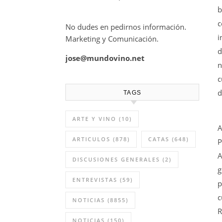
b
c
No dudes en pedirnos información.
i
Marketing y Comunicación.
d
jose@mundovino.net
n
c
d
TAGS
ARTE Y VINO
(10)
A
ARTICULOS
(878)
CATAS
(648)
P
A
DISCUSIONES GENERALES
(2)
g
ENTREVISTAS
(59)
p
c
NOTICIAS
(8855)
R
NOTICIAS
(150)