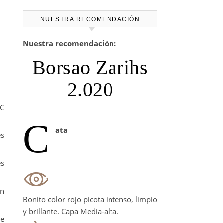
N
NUESTRA RECOMENDACIÓN
Nuestra recomendación:
Borsao Zarihs
2.020
NC
C
ata
es
es
on
Bonito color rojo picota intenso, limpio
y brillante. Capa Media-alta.
de