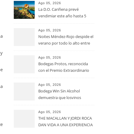
Ago 05, 2026
La D.O. Cariñena prevé
vendimiar este año hasta 5
millones de kilos de uva más
que en 2025
Ago 05, 2026
 a
Noites Méndez-Rojo despide el
verano por todo lo alto entre
viñedos, vino y mucho humor
 y
Ago 05, 2026
Bodegas Protos, reconocida
de
con el Premio Extraordinario
Alimentos de España 2026 por
casi un siglo de excelencia
Ago 05, 2026
la
vitivinícola
Bodega Win Sin Alcohol
demuestra que losvinos
desalcoholizados de alta
calidadcomienzan a diseñarse
Ago 05, 2026
en el viñedo
THE MACALLAN Y JORDI ROCA
te
DAN VIDA A UNA EXPERIENCIA
SENSORIAL ÚNICA EN EL