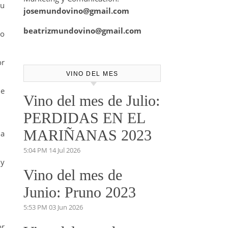
su
josemundovino@gmail.com
beatrizmundovino@gmail.com
to
or
VINO DEL MES
de
Vino del mes de Julio:
PERDIDAS EN EL
MARIÑANAS 2023
 a
5:04 PM
14 Jul 2026
 y
Vino del mes de
Junio: Pruno 2023
5:53 PM
03 Jun 2026
or