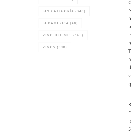
e
r
SIN CATEGORÍA
(346)
n
SUDAMERICA
(40)
b
e
VINO DEL MES
(165)
h
VINOS
(390)
T
m
d
v
q
R
O
l
S