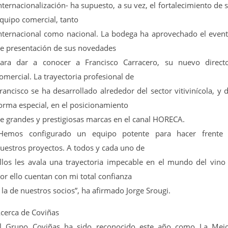
nternacionalización- ha supuesto, a su vez, el fortalecimiento de 
quipo comercial, tanto
nternacional como nacional. La bodega ha aprovechado el even
e presentación de sus novedades
ara dar a conocer a Francisco Carracero, su nuevo direct
omercial. La trayectoria profesional de
rancisco se ha desarrollado alrededor del sector vitivinícola, y 
orma especial, en el posicionamiento
e grandes y prestigiosas marcas en el canal HORECA.
Hemos configurado un equipo potente para hacer frente
uestros proyectos. A todos y cada uno de
llos les avala una trayectoria impecable en el mundo del vino
or ello cuentan con mi total confianza
 la de nuestros socios”, ha afirmado Jorge Srougi.
cerca de Coviñas
l Grupo Coviñas ha sido reconocido este año como La Mej