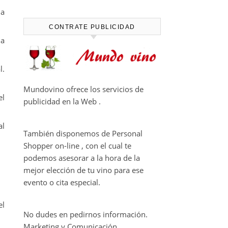
CAPÍTULO FINAL DE THE
ia
HARMONY COLLECTION
CONTRATE PUBLICIDAD
la
l.
Mundovino ofrece los servicios de
el
publicidad en la Web .
al
También disponemos de Personal
Shopper on-line , con el cual te
podemos asesorar a la hora de la
mejor elección de tu vino para ese
evento o cita especial.
el
No dudes en pedirnos información.
Marketing y Comunicación.