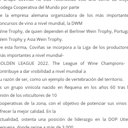
odega Cooperativa del Mundo por parte
e la empresa alemana organizadora de los más important
oncursos de vino a nivel mundial, la DWM
ine Trophy, de quien dependen el Berliner Wein Trophy, Portug
ein Trophy y Asia Wein Trophy.
e esta forma, Coviñas se incorpora a la Liga de los productor
ás importantes a nivel mundial-
GOLDEN LEAGUE 2022. The League of Wine Champions- 
ontribuye a dar visibilidad a nivel mundial a
u razón de ser, como un ejemplo de vertebración del territorio.
s un grupo vinícola nacido en Requena en los años 60 tras 
nión de los viticultores de 10
ooperativas de la zona, con el objetivo de potenciar sus vinos
frecer la mejor calidad. En la
ctualidad, ostenta una posición de liderazgo en la DOP Utie
equena, donde reúne a más de 3.000