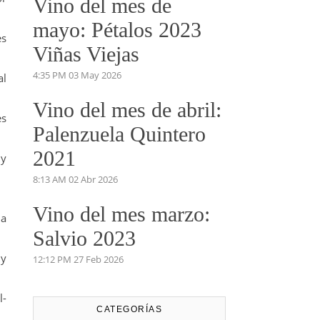
Vino del mes de
mayo: Pétalos 2023
es
Viñas Viejas
4:35 PM
03 May 2026
al
Vino del mes de abril:
es
Palenzuela Quintero
2021
y
8:13 AM
02 Abr 2026
Vino del mes marzo:
la
Salvio 2023
 y
12:12 PM
27 Feb 2026
l-
CATEGORÍAS