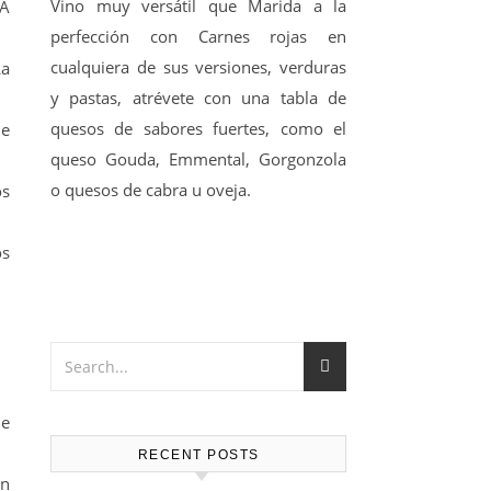
Vino muy versátil que Marida a la
LA
perfección con Carnes rojas en
cualquiera de sus versiones, verduras
La
y pastas, atrévete con una tabla de
quesos de sabores fuertes, como el
de
queso Gouda, Emmental, Gorgonzola
o quesos de cabra u oveja.
os
os
de
RECENT POSTS
un