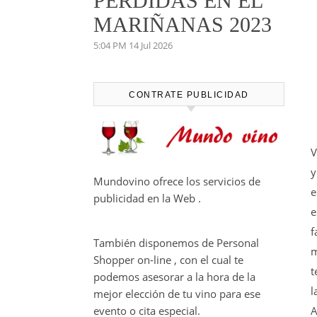
PERDIDAS EN EL
MARIÑANAS 2023
5:04 PM
14 Jul 2026
CONTRATE PUBLICIDAD
V
y
Mundovino ofrece los servicios de
e
publicidad en la Web .
e
f
También disponemos de Personal
m
Shopper on-line , con el cual te
t
podemos asesorar a la hora de la
l
mejor elección de tu vino para ese
A
evento o cita especial.