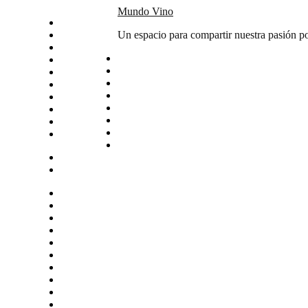
Skip
Mundo Vino
Inicio
to
Catas
Un espacio para compartir nuestra pasión po
content
Vino del mes
Noticias
Articulos
Arte y vino
Sudamerica
Vinos
Servicios
Contacto