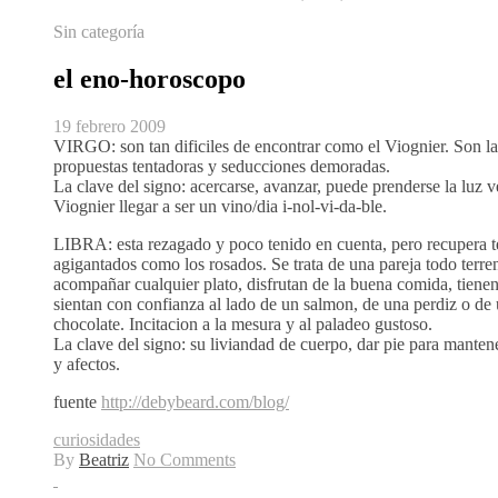
Sin categoría
el eno-horoscopo
19 febrero 2009
VIRGO:
son tan dificiles de encontrar como el Viognier. Son la
propuestas tentadoras y seducciones demoradas.
La clave del signo: acercarse, avanzar, puede prenderse la luz v
Viognier llegar a ser un vino/dia i-nol-vi-da-ble.
LIBRA:
esta rezagado y poco tenido en cuenta, pero recupera t
agigantados como los rosados. Se trata de una pareja todo terr
acompañar cualquier plato, disfrutan de la buena comida, tienen
sientan con confianza al lado de un salmon, de una perdiz o d
chocolate. Incitacion a la mesura y al paladeo gustoso.
La clave del signo: su liviandad de cuerpo, dar pie para manten
y afectos.
fuente
http://debybeard.com/blog/
curiosidades
By
Beatriz
No Comments