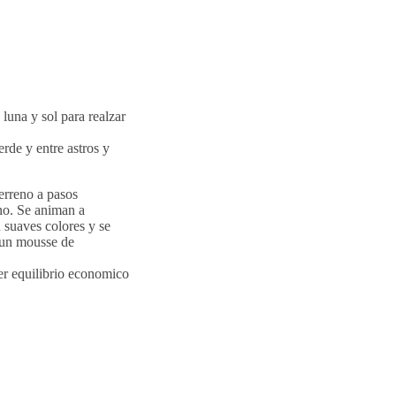
 luna y sol para realzar
erde y entre astros y
erreno a pasos
eno. Se animan a
 suaves colores y se
e un mousse de
er equilibrio economico