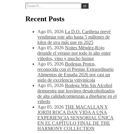
Gouda, Emmental, Gorgonzola o quesos de
cabra u oveja.
Recent Posts
Ago 05, 2026
La D.O. Cariñena prevé
vendimiar este año hasta 5 millones de
kilos de uva más que en 2025
Ago 05, 2026
Noites Méndez-Rojo
despide el verano por todo lo alto entre
viñedos, vino y mucho humor
Ago 05, 2026
Bodegas Protos,
reconocida con el Premio Extraordinario
Alimentos de España 2026 por casi un
siglo de excelencia vitivinícola
Ago 05, 2026
Bodega Win Sin Alcohol
demuestra que losvinos desalcoholizados
de alta calidadcomienzan a diseñarse en el
viñedo
Ago 05, 2026
THE MACALLAN Y
JORDI ROCA DAN VIDA A UNA
EXPERIENCIA SENSORIAL ÚNICA