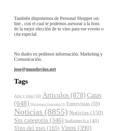
También disponemos de Personal Shopper on-
line , con el cual te podemos asesorar a la hora
de la mejor elección de tu vino para ese evento o
cita especial.
No dudes en pedirnos información. Marketing y
Comunicación.
jose@mundovino.net
Tags
Articulos
(878)
Catas
Arte y vino
(10)
(648)
Entrevistas
(59)
Discusiones Generales
(2)
Noticias
(8855)
Noticias
(150)
Sin categoría
(346)
Sudamerica
(40)
Vinos
(390)
Vino del mes
(165)