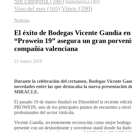
Sin categoría
(346)
Sudamerica
(40)
Vinos
(390)
Vino del mes
(165)
Noticias
El éxito de Bodegas Vicente Gandía en 
“Prowein 19” asegura un gran porveni
compañía valenciana
21 marzo 2019
Durante la celebración del certamen, Bodegas Vicente Gand
novedades entre las que destacaba la nueva presentación 
MIRACLE.
El pasado 19 de marzo finalizó en Düsseldorf la reciente edición
PROWEIN, uno de los principales puntos de encuentro a nivel i
profesionales del sector vinícola.
Vicente Gandía, recientemente reconocida como mejor bodega 
presente con un deslumbrante y novedoso stand donde ha dado 