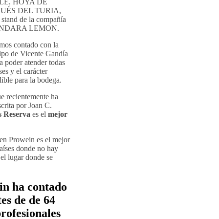
ACLE, HOYA DE
UÉS DEL TURIA,
and de la compañía
vo SANDARA LEMON.
emos contado con la
quipo de Vicente Gandía
 poder atender todas
es y el carácter
ible para la bodega.
e recientemente ha
crita por Joan C.
s Reserva
es el
mejor
 en Prowein es el mejor
países donde no hay
 el lugar donde se
in ha contado
es de de 64
profesionales