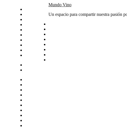
Skip
Mundo Vino
Inicio
to
Catas
Un espacio para compartir nuestra pasión po
content
Vino del mes
Noticias
Articulos
Arte y vino
Sudamerica
Vinos
Servicios
Contacto