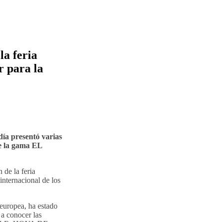
la feria
r para la
ía presentó varias
de la gama EL
 de la feria
nternacional de los
europea, ha estado
a conocer las