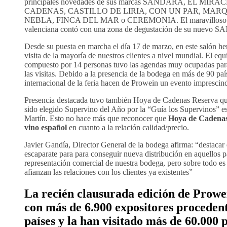
principales novedades de sus marcas SANDARA, EL MIR
CADENAS, CASTILLO DE LIRIA, CON UN PAR, MARQ
NEBLA, FINCA DEL MAR o CEREMONIA. El maravilloso st
valenciana contó con una zona de degustación de su nue
Desde su puesta en marcha el día 17 de marzo, en este salón h
visita de la mayoría de nuestros clientes a nivel mundial. El e
compuesto por 14 personas tuvo las agendas muy ocupadas para
las visitas. Debido a la presencia de la bodega en más de 90 país
internacional de la feria hacen de Prowein un evento imprescind
Presencia destacada tuvo también Hoya de Cadenas Reserva qu
sido elegido Supervino del Año por la “Guía los Supervinos” es
Martín. Esto no hace más que reconocer que
Hoya de Cadena
vino español
en cuanto a la relación calidad/precio.
Javier Gandía, Director General de la bodega afirma: “destacar
escaparate para para conseguir nueva distribución en aquellos 
representación comercial de nuestra bodega, pero sobre todo es
afianzan las relaciones con los clientes ya existentes”
La recién clausurada edición de Prowe
con más de 6.900 expositores procedent
países y la han visitado más de 60.000 