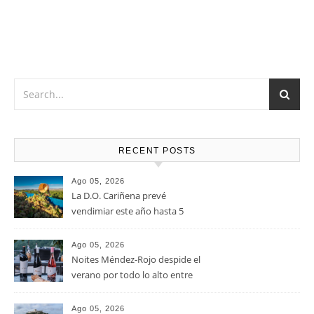
RECENT POSTS
Ago 05, 2026
La D.O. Cariñena prevé
vendimiar este año hasta 5
millones de kilos de uva más
que en 2025
Ago 05, 2026
Noites Méndez-Rojo despide el
verano por todo lo alto entre
viñedos, vino y mucho humor
Ago 05, 2026