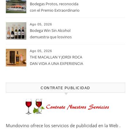
Bodegas Protos, reconocida
con el Premio Extraordinario
Alimentos de España 2026 por
casi un siglo de excelencia
Ago 05, 2026
vitivinícola
Bodega Win Sin Alcohol
demuestra que losvinos
desalcoholizados de alta
calidadcomienzan a diseñarse
Ago 05, 2026
en el viñedo
THE MACALLAN Y JORDI ROCA
DAN VIDA A UNA EXPERIENCIA
SENSORIAL ÚNICA EN EL
CAPÍTULO FINAL DE THE
HARMONY COLLECTION
CONTRATE PUBLICIDAD
Mundovino ofrece los servicios de publicidad en la Web .