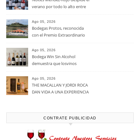
verano por todo lo alto entre
viñedos, vino y mucho humor
Ago 05, 2026
Bodegas Protos, reconocida
con el Premio Extraordinario
Alimentos de España 2026 por
casi un siglo de excelencia
Ago 05, 2026
vitivinícola
Bodega Win Sin Alcohol
demuestra que losvinos
desalcoholizados de alta
calidadcomienzan a diseñarse
Ago 05, 2026
en el viñedo
THE MACALLAN Y JORDI ROCA
DAN VIDA A UNA EXPERIENCIA
SENSORIAL ÚNICA EN EL
CAPÍTULO FINAL DE THE
HARMONY COLLECTION
CONTRATE PUBLICIDAD