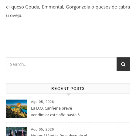
el queso Gouda, Emmental, Gorgonzola o quesos de cabra
u oveja.
RECENT POSTS
Ago 05, 2026
La D.O. Cariñena prevé
vendimiar este año hasta 5
millones de kilos de uva más
que en 2025
Ago 05, 2026
Noites Méndez-Rojo despide el