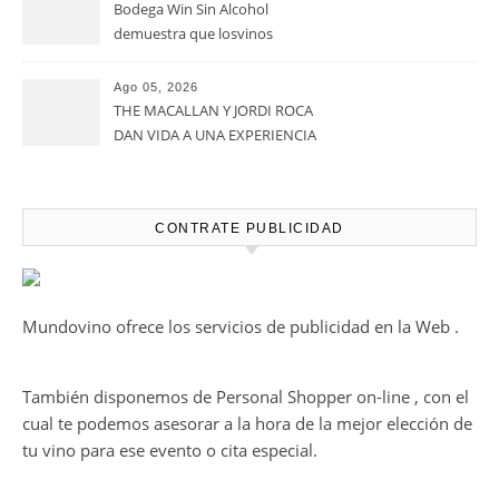
vitivinícola
Bodega Win Sin Alcohol
demuestra que losvinos
desalcoholizados de alta
calidadcomienzan a diseñarse
Ago 05, 2026
en el viñedo
THE MACALLAN Y JORDI ROCA
DAN VIDA A UNA EXPERIENCIA
SENSORIAL ÚNICA EN EL
CAPÍTULO FINAL DE THE
HARMONY COLLECTION
CONTRATE PUBLICIDAD
Mundovino ofrece los servicios de publicidad en la Web .
También disponemos de Personal Shopper on-line , con el
cual te podemos asesorar a la hora de la mejor elección de
tu vino para ese evento o cita especial.