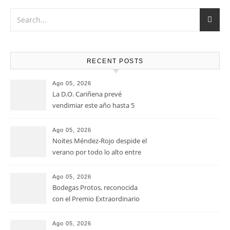
RECENT POSTS
Ago 05, 2026
La D.O. Cariñena prevé
vendimiar este año hasta 5
millones de kilos de uva más
que en 2025
Ago 05, 2026
Noites Méndez-Rojo despide el
verano por todo lo alto entre
viñedos, vino y mucho humor
Ago 05, 2026
Bodegas Protos, reconocida
con el Premio Extraordinario
Alimentos de España 2026 por
casi un siglo de excelencia
Ago 05, 2026