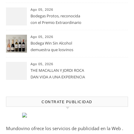
viñedos, vino y mucho humor
Ago 05, 2026
Bodegas Protos, reconocida
con el Premio Extraordinario
Alimentos de España 2026 por
casi un siglo de excelencia
Ago 05, 2026
vitivinícola
Bodega Win Sin Alcohol
demuestra que losvinos
desalcoholizados de alta
calidadcomienzan a diseñarse
Ago 05, 2026
en el viñedo
THE MACALLAN Y JORDI ROCA
DAN VIDA A UNA EXPERIENCIA
SENSORIAL ÚNICA EN EL
CAPÍTULO FINAL DE THE
HARMONY COLLECTION
CONTRATE PUBLICIDAD
Mundovino ofrece los servicios de publicidad en la Web .