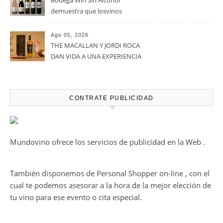
verano por todo lo alto entre
viñedos, vino y mucho humor
Ago 05, 2026
Bodegas Protos, reconocida
con el Premio Extraordinario
Alimentos de España 2026 por
casi un siglo de excelencia
Ago 05, 2026
vitivinícola
Bodega Win Sin Alcohol
demuestra que losvinos
desalcoholizados de alta
calidadcomienzan a diseñarse
Ago 05, 2026
en el viñedo
THE MACALLAN Y JORDI ROCA
DAN VIDA A UNA EXPERIENCIA
SENSORIAL ÚNICA EN EL
CAPÍTULO FINAL DE THE
HARMONY COLLECTION
CONTRATE PUBLICIDAD
Mundovino ofrece los servicios de publicidad en la Web .