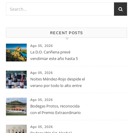
el queso Gouda, Emmental, Gorgonzola o quesos de cabra
u oveja.
RECENT POSTS
Ago 05, 2026
La D.O. Cariñena prevé
vendimiar este año hasta 5
millones de kilos de uva más
que en 2025
Ago 05, 2026
Noites Méndez-Rojo despide el