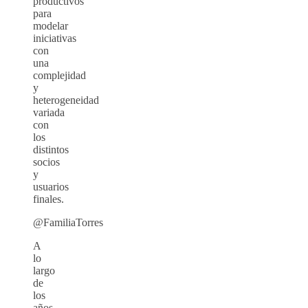
productivos
para
modelar
iniciativas
con
una
complejidad
y
heterogeneidad
variada
con
los
distintos
socios
y
usuarios
finales.
@FamiliaTorres
A
lo
largo
de
los
años,