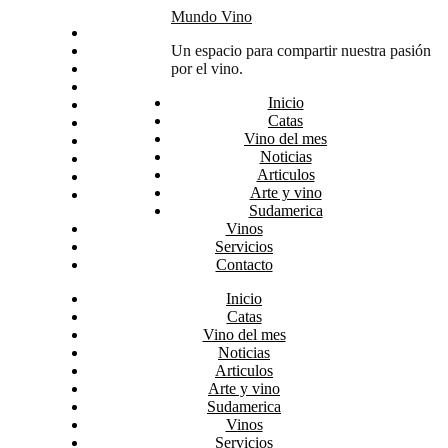
Skip
Mundo Vino
Inicio
to
Catas
Un espacio para compartir nuestra pasión
content
Vino del mes
por el vino.
Noticias
Inicio
Articulos
Catas
Arte y vino
Vino del mes
Sudamerica
Noticias
Vinos
Articulos
Servicios
Arte y vino
Contacto
Sudamerica
Vinos
Servicios
Contacto
Inicio
Catas
Vino del mes
Noticias
Articulos
Arte y vino
Sudamerica
Vinos
Servicios