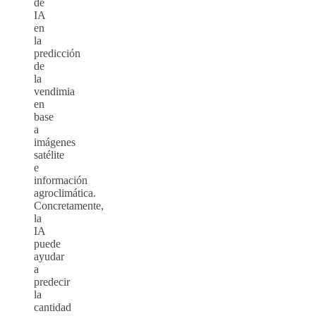
de
IA
en
la
predicción
de
la
vendimia
en
base
a
imágenes
satélite
e
información
agroclimática.
Concretamente,
la
IA
puede
ayudar
a
predecir
la
cantidad