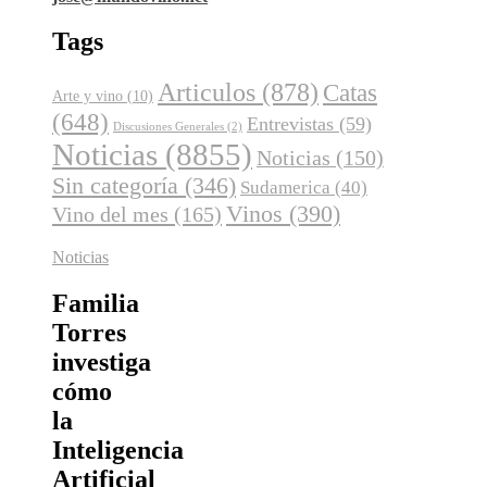
Tags
Articulos
(878)
Catas
Arte y vino
(10)
(648)
Entrevistas
(59)
Discusiones Generales
(2)
Noticias
(8855)
Noticias
(150)
Sin categoría
(346)
Sudamerica
(40)
Vinos
(390)
Vino del mes
(165)
Noticias
Familia
Torres
investiga
cómo
la
Inteligencia
Artificial