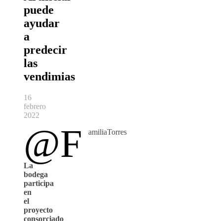
puede
ayudar
a
predecir
las
vendimias
16
febrero
2022
@F
amiliaTorres
La
bodega
participa
en
el
proyecto
consorciado