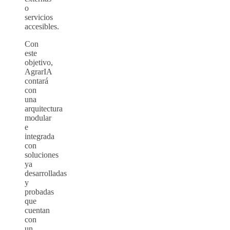
o
servicios
accesibles.
Con
este
objetivo,
AgrarIA
contará
con
una
arquitectura
modular
e
integrada
con
soluciones
ya
desarrolladas
y
probadas
que
cuentan
con
un