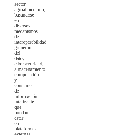
sector
agroalimentario,
basándose
en
diversos
mecanismos
de
interoperabilidad,
gobierno
del
dato,
ciberseguridad,
almacenamiento,
computación
y
consumo
de
información
inteligente
que
puedan
estar
en
plataformas
externas