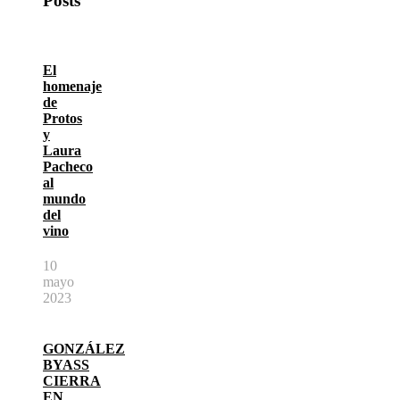
Posts
El
homenaje
de
Protos
y
Laura
Pacheco
al
mundo
del
vino
10
mayo
2023
GONZÁLEZ
BYASS
CIERRA
EN