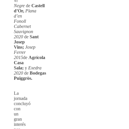
Vi
Negre
de
Castell
d’Or,
Plana
d’en
Fonoll
Cabernet
Sauvignon
2020
de
Sant
Josep
Vins;
Josep
Ferrer
2015
de
Agrícola
Casa
Sala;
y
Exedra
2020
de
Bodegas
Puiggròs.
La
jornada
concluyó
con
un
gran
interés