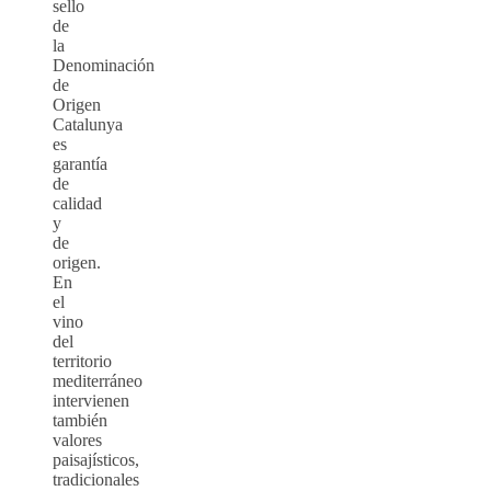
sello
de
la
Denominación
de
Origen
Catalunya
es
garantía
de
calidad
y
de
origen.
En
el
vino
del
territorio
mediterráneo
intervienen
también
valores
paisajísticos,
tradicionales