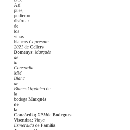
Así
pues,
pudieron
disfrutar
de
los
vinos
blancos
Capvespre
2021
de
Cellers
Domenys;
Marqués
de
la
Concordia
MM
Blanc
de
Blancs
Orgánico
de
la
bodega
Marqués
de
la
Concòrdia;
XPM
de
Bodegues
Visendra;
Vinya
Esmeralda
de
Familia