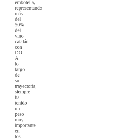
embotella,
representando
más
del
50%
del
vino
catalán
con
DO.
A
lo
largo
de
su
trayectoria,
siempre
ha
tenido
un
peso
muy
importante
en
los