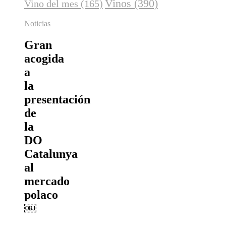
Vinos
(390)
Vino del mes
(165)
Noticias
Gran
acogida
a
la
presentación
de
la
DO
Catalunya
al
mercado
polaco
￼