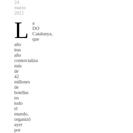
24
marzo
2022
L
a
DO
Catalunya,
que
año
tras
año
comercializa
más
de
42
millones
de
botellas
en
todo
el
mundo,
organizó
ayer
por