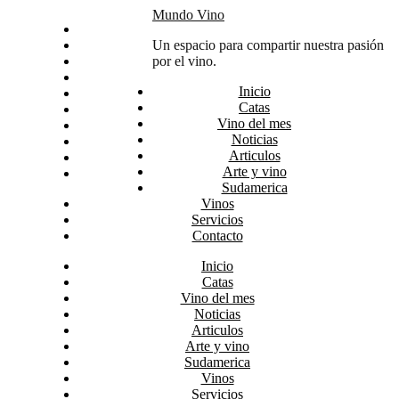
Skip
Mundo Vino
Inicio
to
Catas
Un espacio para compartir nuestra pasión
content
Vino del mes
por el vino.
Noticias
Inicio
Articulos
Catas
Arte y vino
Vino del mes
Sudamerica
Noticias
Vinos
Articulos
Servicios
Arte y vino
Contacto
Sudamerica
Vinos
Servicios
Contacto
Inicio
Catas
Vino del mes
Noticias
Articulos
Arte y vino
Sudamerica
Vinos
Servicios