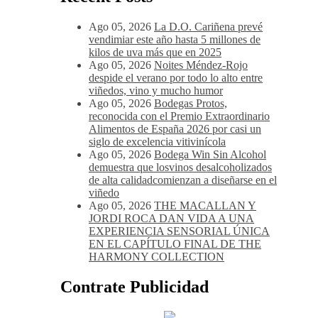
Ago 05, 2026
La D.O. Cariñena prevé
vendimiar este año hasta 5 millones de
kilos de uva más que en 2025
Ago 05, 2026
Noites Méndez-Rojo
despide el verano por todo lo alto entre
viñedos, vino y mucho humor
Ago 05, 2026
Bodegas Protos,
reconocida con el Premio Extraordinario
Alimentos de España 2026 por casi un
siglo de excelencia vitivinícola
Ago 05, 2026
Bodega Win Sin Alcohol
demuestra que losvinos desalcoholizados
de alta calidadcomienzan a diseñarse en el
viñedo
Ago 05, 2026
THE MACALLAN Y
JORDI ROCA DAN VIDA A UNA
EXPERIENCIA SENSORIAL ÚNICA
EN EL CAPÍTULO FINAL DE THE
HARMONY COLLECTION
Contrate Publicidad