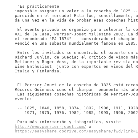
 "Es prácticamente
imposible asignar un valor a la cosecha de 1825 --
parecido en el mercado! Esta fue, sencillamente, u
da una vez en la vida de probar esas cosechas hist
 El evento privado se organizó para celebrar la co
XXI de la Casa, Perrier-Jouet Millesime 2002. La d
el renombrado "PJ 1874" -- considerado el champán 
vendió en una subasta mundialmente famosa en 1885.
 Entre los invitados se encontraba el experto en c
Richard Juhlin, de Suecia; el crítico de vinos más
Bettane; y Roger Voss, de la importante revista no
Wine Enthusiast; junto con expertos en vinos del R
Italia y Finlandia.
 El Perrier-Jouet de la cosecha de 1825 está recon
Récords Guinness como el champán remanente más añe
 Las siguientes cosechas históricas de Perrier-Jou
evento:
 -- 1825, 1846, 1858, 1874, 1892, 1906, 1911, 1928
    1971, 1975, 1976, 1982, 1985, 1995, 1996, 2002
 Para más información y fotografías, visite:
http://www.perrier-jouet.com/
 o
https://easyshare.oodrive.com/easyshare/fwd/link=1