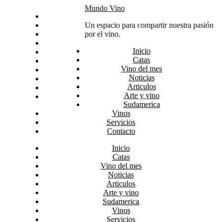
Skip
Mundo Vino
Inicio
to
Catas
Un espacio para compartir nuestra pasión
content
Vino del mes
por el vino.
Noticias
Inicio
Articulos
Catas
Arte y vino
Vino del mes
Sudamerica
Noticias
Vinos
Articulos
Servicios
Arte y vino
Contacto
Sudamerica
Vinos
Servicios
Contacto
Inicio
Catas
Vino del mes
Noticias
Articulos
Arte y vino
Sudamerica
Vinos
Servicios