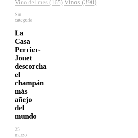
Vinos
(390)
Vino del mes
(165)
Sin
categoría
La
Casa
Perrier-
Jouet
descorcha
el
champán
más
añejo
del
mundo
25
marzo