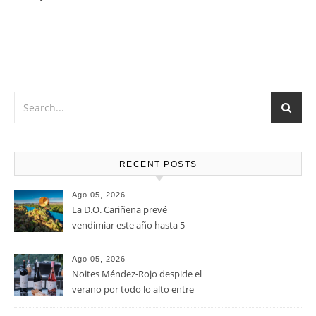
Vino muy versátil que Marida a la perfección con Carnes
rojas en cualquiera de sus versiones, verduras y pastas,
atrévete con una tabla de quesos de sabores fuertes, como
el queso Gouda, Emmental, Gorgonzola o quesos de cabra
u oveja.
RECENT POSTS
Ago 05, 2026