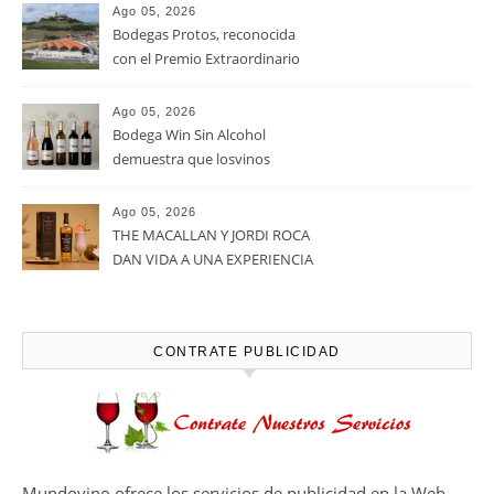
La D.O. Cariñena prevé
vendimiar este año hasta 5
millones de kilos de uva más
que en 2025
Ago 05, 2026
Noites Méndez-Rojo despide el
verano por todo lo alto entre
viñedos, vino y mucho humor
Ago 05, 2026
Bodegas Protos, reconocida
con el Premio Extraordinario
Alimentos de España 2026 por
casi un siglo de excelencia
Ago 05, 2026
vitivinícola
Bodega Win Sin Alcohol
demuestra que losvinos
desalcoholizados de alta
calidadcomienzan a diseñarse
Ago 05, 2026
en el viñedo
THE MACALLAN Y JORDI ROCA
DAN VIDA A UNA EXPERIENCIA
SENSORIAL ÚNICA EN EL
CAPÍTULO FINAL DE THE