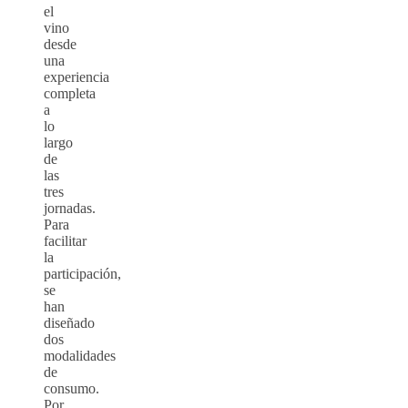
el
vino
desde
una
experiencia
completa
a
lo
largo
de
las
tres
jornadas.
Para
facilitar
la
participación,
se
han
diseñado
dos
modalidades
de
consumo.
Por