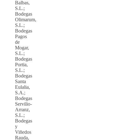
Balbas,
S.L.;
Bodegas
Olimarum,
S.L.;
Bodegas
Pagos
de
Mogar,
S.L.;
Bodegas
Portia,
S.L.;
Bodegas
Santa
Eulalia,
S.A.;
Bodegas
Servilio-
Arranz,
S.L.;
Bodegas
y
Viñedos
Rauda,