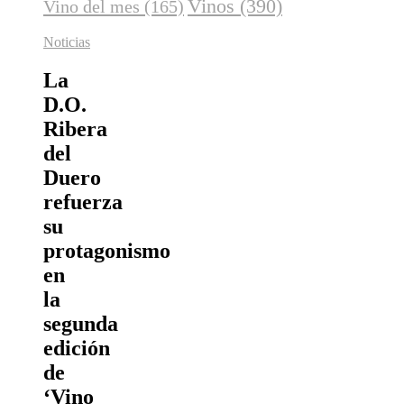
Vinos
(390)
Vino del mes
(165)
Noticias
La
D.O.
Ribera
del
Duero
refuerza
su
protagonismo
en
la
segunda
edición
de
‘Vino