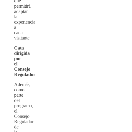
que
permitirá
adaptar
la
experiencia
a
cada
visitante.
Cata
dirigida
por
el
Consejo
Regulador
Además,
como
parte
del
programa,
el
Consejo
Regulador
de