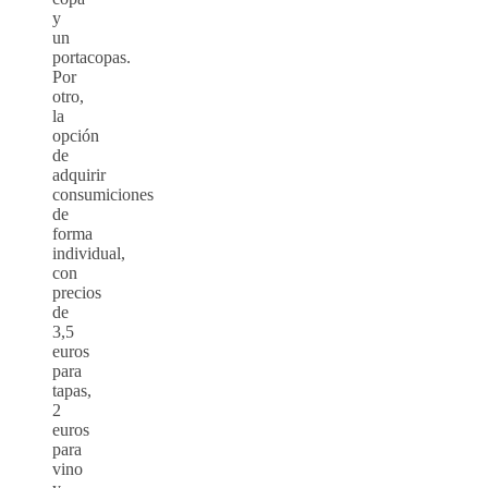
y
un
portacopas.
Por
otro,
la
opción
de
adquirir
consumiciones
de
forma
individual,
con
precios
de
3,5
euros
para
tapas,
2
euros
para
vino