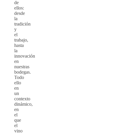
de
ellos:
desde
la
tradición
y
el
trabajo,
hasta
la
innovación
en
nuestras
bodegas.
Todo
ello
en
un
contexto
dinámico,
en
el
que
el
vino