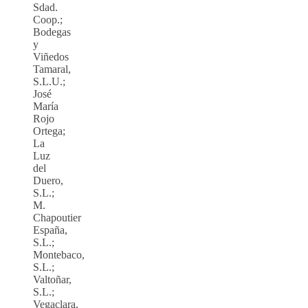
Sdad.
Coop.;
Bodegas
y
Viñedos
Tamaral,
S.L.U.;
José
María
Rojo
Ortega;
La
Luz
del
Duero,
S.L.;
M.
Chapoutier
España,
S.L.;
Montebaco,
S.L.;
Valtoñar,
S.L.;
Vegaclara,