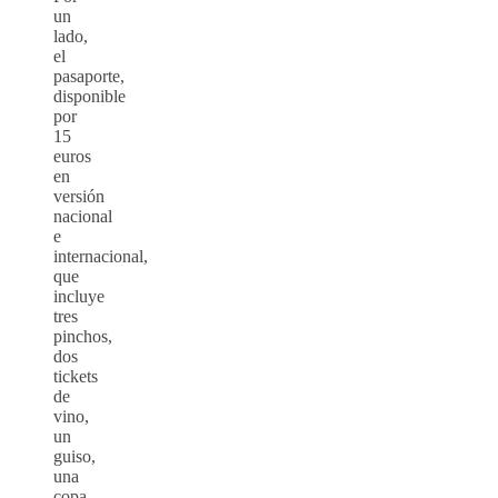
un
lado,
el
pasaporte,
disponible
por
15
euros
en
versión
nacional
e
internacional,
que
incluye
tres
pinchos,
dos
tickets
de
vino,
un
guiso,
una
copa