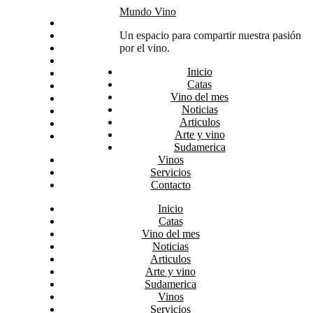
Skip
Mundo Vino
Inicio
to
Catas
Un espacio para compartir nuestra pasión
content
Vino del mes
por el vino.
Noticias
Inicio
Articulos
Catas
Arte y vino
Vino del mes
Sudamerica
Noticias
Vinos
Articulos
Servicios
Arte y vino
Contacto
Sudamerica
Vinos
Servicios
Contacto
Inicio
Catas
Vino del mes
Noticias
Articulos
Arte y vino
Sudamerica
Vinos
Servicios