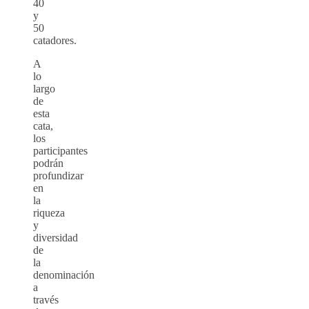
40
y
50
catadores.
A
lo
largo
de
esta
cata,
los
participantes
podrán
profundizar
en
la
riqueza
y
diversidad
de
la
denominación
a
través