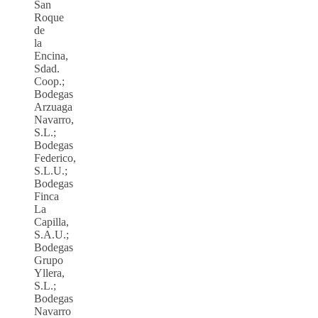
San
Roque
de
la
Encina,
Sdad.
Coop.;
Bodegas
Arzuaga
Navarro,
S.L.;
Bodegas
Federico,
S.L.U.;
Bodegas
Finca
La
Capilla,
S.A.U.;
Bodegas
Grupo
Yllera,
S.L.;
Bodegas
Navarro