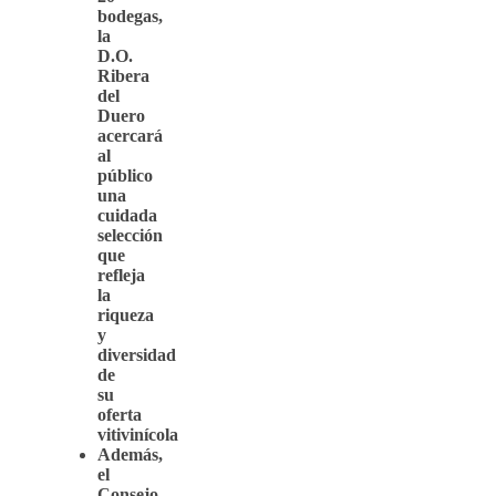
bodegas,
la
D.O.
Ribera
del
Duero
acercará
al
público
una
cuidada
selección
que
refleja
la
riqueza
y
diversidad
de
su
oferta
vitivinícola
Además,
el
Consejo