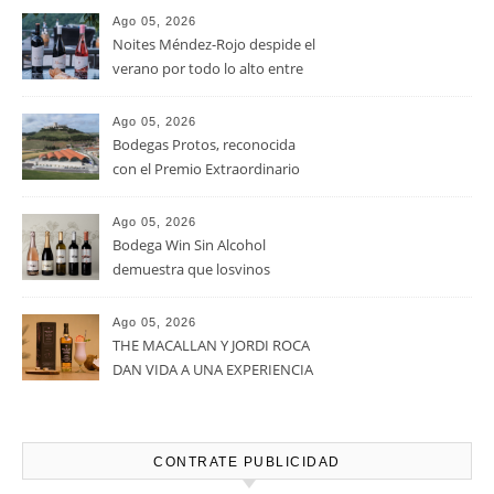
RECENT POSTS
Ago 05, 2026
La D.O. Cariñena prevé
vendimiar este año hasta 5
millones de kilos de uva más
que en 2025
Ago 05, 2026
Noites Méndez-Rojo despide el
verano por todo lo alto entre
viñedos, vino y mucho humor
Ago 05, 2026
Bodegas Protos, reconocida
con el Premio Extraordinario
Alimentos de España 2026 por
casi un siglo de excelencia
Ago 05, 2026
vitivinícola
Bodega Win Sin Alcohol
demuestra que losvinos
desalcoholizados de alta