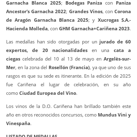
Garnacha Blanca 2025
;
Bodegas Paniza
con
Paniza
Ancestor’s Garnacha 2022
;
Grandes Vinos
, con
Corona
de Aragón Garnacha Blanca 2025
; y
Xucrogas S.A.-
Hacienda Molleda
, con
GHM Garnacha+Cariñena 2023
.
Las medallas han sido otorgadas por un
jurado de 60
expertos, de 20 nacionalidades
en una
cata a
ciegas
celebrada del 10 al 13 de mayo en
Argelès-sur-
Mer
, en la zona del
Rosellón (Francia)
, ya que uno de sus
rasgos es que su sede es itinerante. En la edición de 2025
fue Cariñena el lugar de celebración, en su año
como
Ciudad Europea del Vino
.
Los vinos de la D.O. Cariñena han brillado también este
año en otros reconocidos concursos, como
Mundus Vini y
Vinespaña
.
LISTADO DE MEDALLAS