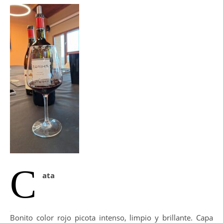
C
ata