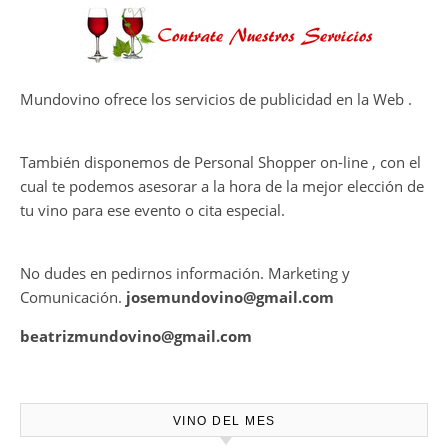
calidadcomienzan a diseñarse
Ago 05, 2026
en el viñedo
THE MACALLAN Y JORDI ROCA
DAN VIDA A UNA EXPERIENCIA
SENSORIAL ÚNICA EN EL
CAPÍTULO FINAL DE THE
HARMONY COLLECTION
CONTRATE PUBLICIDAD
Mundovino ofrece los servicios de publicidad en la Web .
También disponemos de Personal Shopper on-line , con el
cual te podemos asesorar a la hora de la mejor elección de
tu vino para ese evento o cita especial.
No dudes en pedirnos información. Marketing y