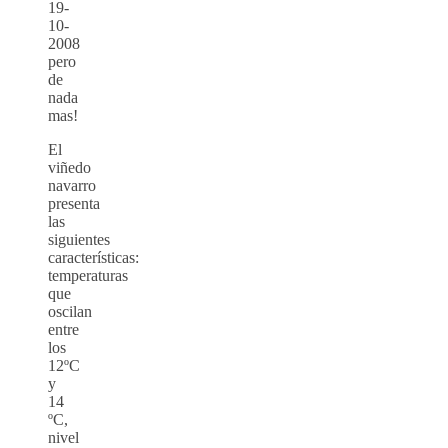
19-
10-
2008
pero
de
nada
mas!
El
viñedo
navarro
presenta
las
siguientes
características:
temperaturas
que
oscilan
entre
los
12ºC
y
14
ºC,
nivel