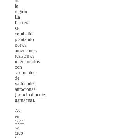
de
la
región.
La
filoxera
se
combatió
plantando
portes
americanos
resistentes,
injertándolos
con
sarmientos
de
variedades
autóctonas
(principalmente
garnacha).
Así
en
1911
se
creó