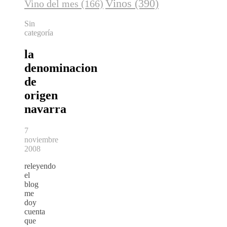
Vinos
(390)
Vino del mes
(166)
Sin
categoría
la
denominacion
de
origen
navarra
7
noviembre
2008
releyendo
el
blog
me
doy
cuenta
que