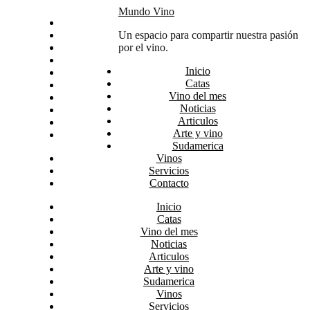
Skip
Mundo Vino
Inicio
to
Catas
Un espacio para compartir nuestra pasión
content
Vino del mes
por el vino.
Noticias
Inicio
Articulos
Catas
Arte y vino
Vino del mes
Sudamerica
Noticias
Vinos
Articulos
Servicios
Arte y vino
Contacto
Sudamerica
Vinos
Servicios
Contacto
Inicio
Catas
Vino del mes
Noticias
Articulos
Arte y vino
Sudamerica
Vinos
Servicios