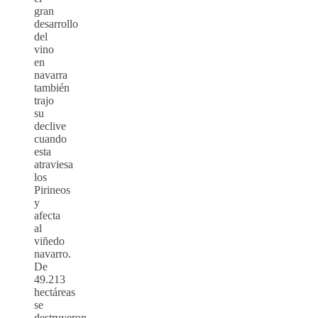
gran
desarrollo
del
vino
en
navarra
también
trajo
su
declive
cuando
esta
atraviesa
los
Pirineos
y
afecta
al
viñedo
navarro.
De
49.213
hectáreas
se
destruyeron