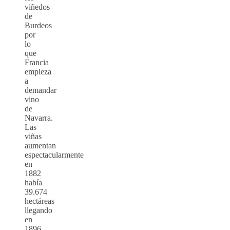
viñedos
de
Burdeos
por
lo
que
Francia
empieza
a
demandar
vino
de
Navarra.
Las
viñas
aumentan
espectacularmente
en
1882
había
39.674
hectáreas
llegando
en
1896