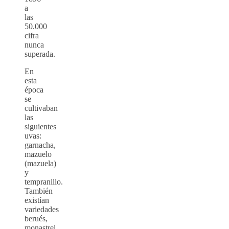
a
las
50.000
cifra
nunca
superada.
En
esta
época
se
cultivaban
las
siguientes
uvas:
garnacha,
mazuelo
(mazuela)
y
tempranillo.
También
existían
variedades
berués,
monastrel,