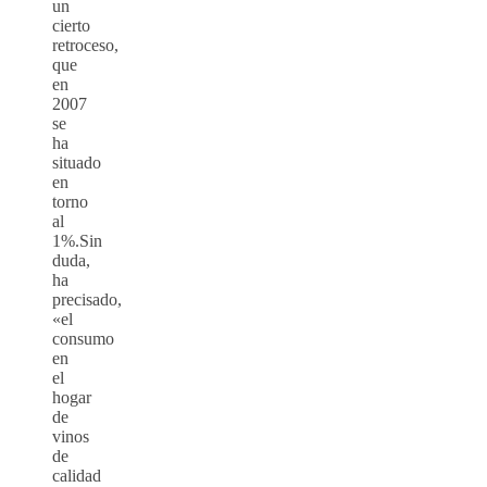
un
cierto
retroceso,
que
en
2007
se
ha
situado
en
torno
al
1%.Sin
duda,
ha
precisado,
«el
consumo
en
el
hogar
de
vinos
de
calidad