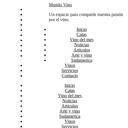
Skip
Mundo Vino
Inicio
to
Catas
Un espacio para compartir nuestra pasión
content
Vino del mes
por el vino.
Noticias
Inicio
Articulos
Catas
Arte y vino
Vino del mes
Sudamerica
Noticias
Vinos
Articulos
Servicios
Arte y vino
Contacto
Sudamerica
Vinos
Servicios
Contacto
Inicio
Catas
Vino del mes
Noticias
Articulos
Arte y vino
Sudamerica
Vinos
Servicios