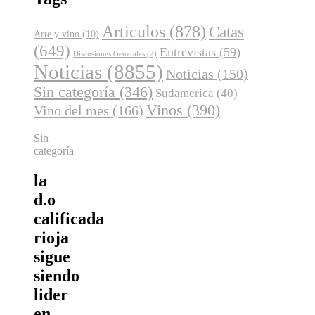
Articulos
(878)
Catas
Arte y vino
(10)
(649)
Entrevistas
(59)
Discusiones Generales
(2)
Noticias
(8855)
Noticias
(150)
Sin categoría
(346)
Sudamerica
(40)
Vinos
(390)
Vino del mes
(166)
Sin
categoría
la
d.o
calificada
rioja
sigue
siendo
lider
en