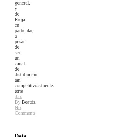
general,
y
de
Rioja
en
particular,
a
pesar
de
ser
un
canal
de
distribución
tan
competitivo».fuente:
terra
d.o.
By
Beatriz
No
Comments
Deja