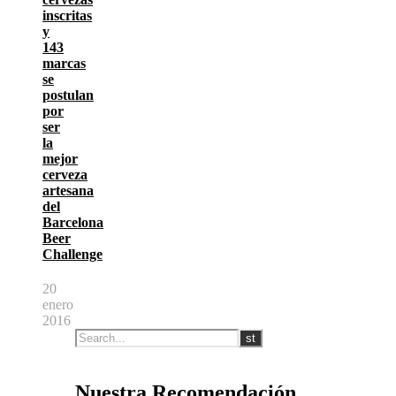
inscritas
y
143
marcas
se
postulan
por
ser
la
mejor
cerveza
artesana
del
Barcelona
Beer
Challenge
20
enero
2016
Nuestra Recomendación