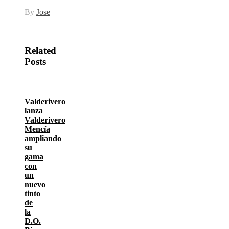
By
Jose
Related
Posts
Valderivero
lanza
Valderivero
Mencía
ampliando
su
gama
con
un
nuevo
tinto
de
la
D.O.