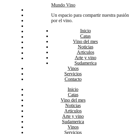
Skip
Mundo Vino
Inicio
to
Catas
Un espacio para compartir nuestra pasión
content
Vino del mes
por el vino.
Noticias
Inicio
Articulos
Catas
Arte y vino
Vino del mes
Sudamerica
Noticias
Vinos
Articulos
Servicios
Arte y vino
Contacto
Sudamerica
Vinos
Servicios
Contacto
Inicio
Catas
Vino del mes
Noticias
Articulos
Arte y vino
Sudamerica
Vinos
Servicios