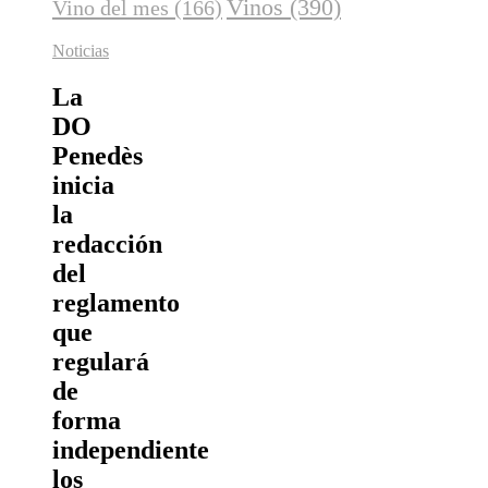
Vinos
(390)
Vino del mes
(166)
Noticias
La
DO
Penedès
inicia
la
redacción
del
reglamento
que
regulará
de
forma
independiente
los