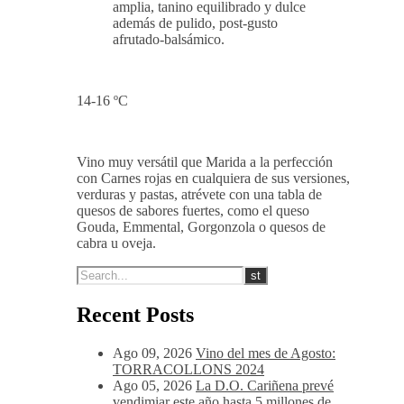
amplia, tanino equilibrado y dulce
además de pulido, post-gusto
afrutado-balsámico.
14-16 ºC
Vino muy versátil que Marida a la perfección
con Carnes rojas en cualquiera de sus versiones,
verduras y pastas, atrévete con una tabla de
quesos de sabores fuertes, como el queso
Gouda, Emmental, Gorgonzola o quesos de
cabra u oveja.
Recent Posts
Ago 09, 2026
Vino del mes de Agosto:
TORRACOLLONS 2024
Ago 05, 2026
La D.O. Cariñena prevé
vendimiar este año hasta 5 millones de