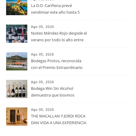
La D.O. Cariñena prevé
vendimiar este año hasta 5
millones de kilos de uva más
que en 2025
Ago 05, 2026
Noites Méndez-Rojo despide el
verano por todo lo alto entre
viñedos, vino y mucho humor
Ago 05, 2026
Bodegas Protos, reconocida
con el Premio Extraordinario
Alimentos de España 2026 por
casi un siglo de excelencia
Ago 05, 2026
vitivinícola
Bodega Win Sin Alcohol
demuestra que losvinos
desalcoholizados de alta
calidadcomienzan a diseñarse
Ago 05, 2026
en el viñedo
THE MACALLAN Y JORDI ROCA
DAN VIDA A UNA EXPERIENCIA
SENSORIAL ÚNICA EN EL