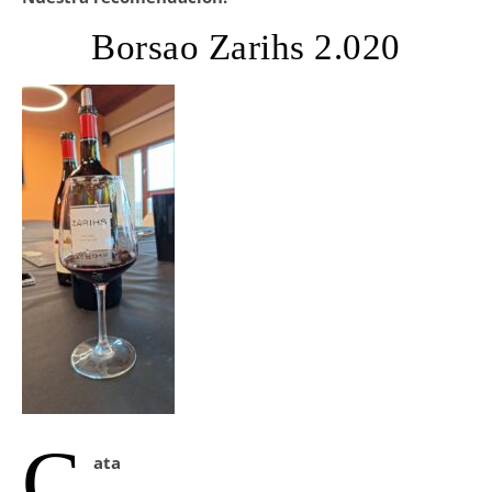
Borsao Zarihs 2.020
C
ata