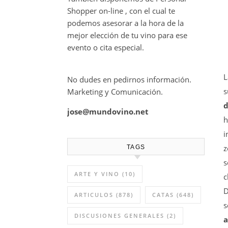
Shopper on-line , con el cual te
podemos asesorar a la hora de la
mejor elección de tu vino para ese
evento o cita especial.
No dudes en pedirnos información.
Marketing y Comunicación.
d
jose@mundovino.net
i
z
TAGS
s
ARTE Y VINO
(10)
c
D
ARTICULOS
(878)
CATAS
(648)
s
DISCUSIONES GENERALES
(2)
a