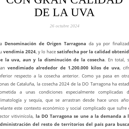
DE LA UVA
26 octubre 2024
La
Denominación de Origen Tarragona
da ya por finaliza
su
vendimia 2024
, y lo hace
satisfecha por la calidad obteni
e la uva, aun y la disminución de la cosecha
. En total, 
han
vendimiado alrededor de 1.200.000 kilos de uva
, cif
nferior respecto a la cosecha anterior. Como ya pasa en otr
onas de Cataluña, la cosecha 2024 de la DO Tarragona ha esta
ometida a unas condiciones especialmente complicadas 
limatología y sequía, que se arrastran desde hace unos año
elante este contexto económico y social complicado que sufre 
ector vitivinícola,
la DO Tarragona se une a la demanda a 
dministración del resto de territorios del país para busc