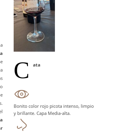
da
da
C
se
ata
ra
as
do
de
s.
Bonito color rojo picota intenso, limpio
el
y brillante. Capa Media-alta.
la
ar