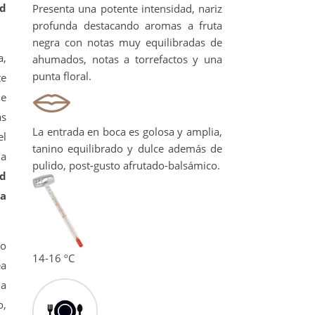
ad
Presenta una potente intensidad, nariz
profunda destacando aromas a fruta
negra con notas muy equilibradas de
,
ahumados, notas a torrefactos y una
punta floral.
te
de
as
La entrada en boca es golosa y amplia,
el
tanino equilibrado y dulce además de
la
pulido, post-gusto afrutado-balsámico.
ad
da
do
14-16 ºC
ea
la
o,