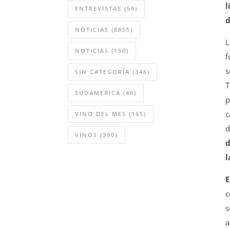
l
ENTREVISTAS
(59)
d
NOTICIAS
(8855)
NOTICIAS
(150)
f
s
SIN CATEGORÍA
(346)
T
SUDAMERICA
(40)
p
c
VINO DEL MES
(165)
d
VINOS
(390)
d
l
E
c
s
a