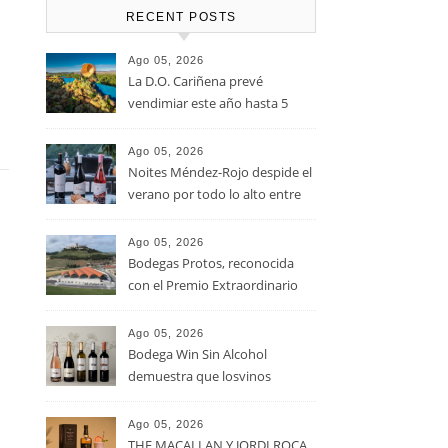
RECENT POSTS
Ago 05, 2026
La D.O. Cariñena prevé
vendimiar este año hasta 5
millones de kilos de uva más
que en 2025
Ago 05, 2026
Noites Méndez-Rojo despide el
verano por todo lo alto entre
viñedos, vino y mucho humor
Ago 05, 2026
Bodegas Protos, reconocida
con el Premio Extraordinario
Alimentos de España 2026 por
casi un siglo de excelencia
Ago 05, 2026
vitivinícola
Bodega Win Sin Alcohol
demuestra que losvinos
desalcoholizados de alta
calidadcomienzan a diseñarse
Ago 05, 2026
en el viñedo
THE MACALLAN Y JORDI ROCA