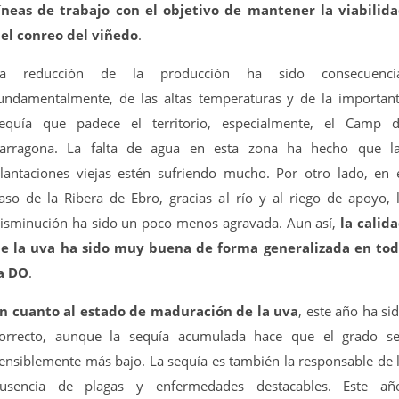
íneas de trabajo con el objetivo de mantener la viabilid
el conreo del viñedo
.
La reducción de la producción ha sido consecuencia
undamentalmente, de las altas temperaturas y de la importan
equía que padece el territorio, especialmente, el Camp 
arragona. La falta de agua en esta zona ha hecho que l
lantaciones viejas estén sufriendo mucho. Por otro lado, en 
aso de la Ribera de Ebro, gracias al río y al riego de apoyo, 
isminución ha sido un poco menos agravada. Aun así,
la calid
e la uva ha sido muy buena de forma generalizada en to
a DO
.
n cuanto al estado de maduración de la uva
, este año ha si
orrecto, aunque la sequía acumulada hace que el grado s
ensiblemente más bajo. La sequía es también la responsable de 
usencia de plagas y enfermedades destacables. Este añ