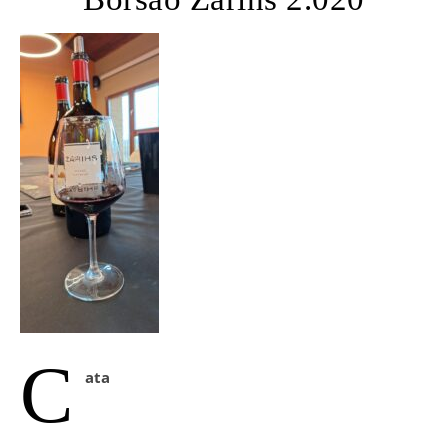
C
ata