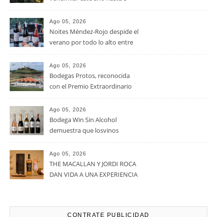
RECENT POSTS
Ago 05, 2026
La D.O. Cariñena prevé
vendimiar este año hasta 5
millones de kilos de uva más
que en 2025
Ago 05, 2026
Noites Méndez-Rojo despide el
verano por todo lo alto entre
viñedos, vino y mucho humor
Ago 05, 2026
Bodegas Protos, reconocida
con el Premio Extraordinario
Alimentos de España 2026 por
casi un siglo de excelencia
Ago 05, 2026
vitivinícola
Bodega Win Sin Alcohol
demuestra que losvinos