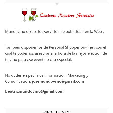
desalcoholizados de alta
calidadcomienzan a diseñarse
Ago 05, 2026
en el viñedo
THE MACALLAN Y JORDI ROCA
DAN VIDA A UNA EXPERIENCIA
SENSORIAL ÚNICA EN EL
CAPÍTULO FINAL DE THE
HARMONY COLLECTION
CONTRATE PUBLICIDAD
Mundovino ofrece los servicios de publicidad en la Web .
También disponemos de Personal Shopper on-line , con el
cual te podemos asesorar a la hora de la mejor elección de
tu vino para ese evento o cita especial.