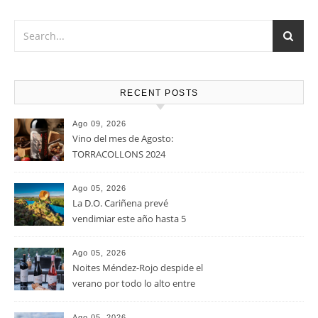
RECENT POSTS
Ago 09, 2026
Vino del mes de Agosto:
TORRACOLLONS 2024
Ago 05, 2026
La D.O. Cariñena prevé
vendimiar este año hasta 5
millones de kilos de uva más
que en 2025
Ago 05, 2026
Noites Méndez-Rojo despide el
verano por todo lo alto entre
viñedos, vino y mucho humor
Ago 05, 2026