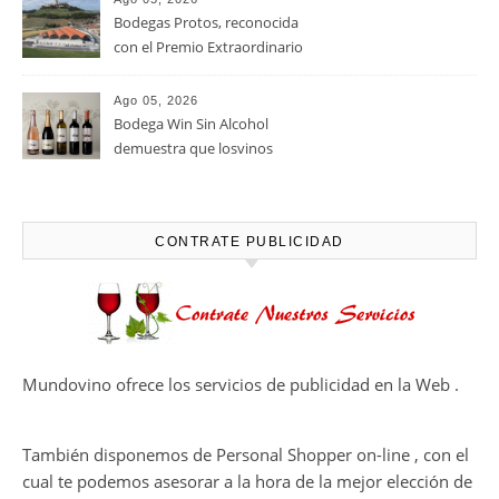
Bodegas Protos, reconocida
con el Premio Extraordinario
Alimentos de España 2026 por
casi un siglo de excelencia
Ago 05, 2026
vitivinícola
Bodega Win Sin Alcohol
demuestra que losvinos
desalcoholizados de alta
calidadcomienzan a diseñarse
en el viñedo
CONTRATE PUBLICIDAD
Mundovino ofrece los servicios de publicidad en la Web .
También disponemos de Personal Shopper on-line , con el
cual te podemos asesorar a la hora de la mejor elección de