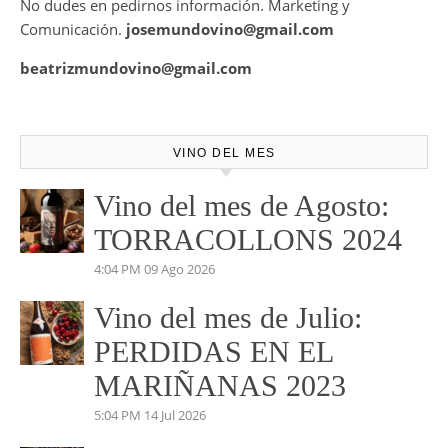
También disponemos de Personal Shopper on-line , con el
cual te podemos asesorar a la hora de la mejor elección de
tu vino para ese evento o cita especial.
No dudes en pedirnos información. Marketing y
Comunicación.
josemundovino@gmail.com
beatrizmundovino@gmail.com
VINO DEL MES
Vino del mes de Agosto:
TORRACOLLONS 2024
4:04 PM
09 Ago 2026
Vino del mes de Julio: