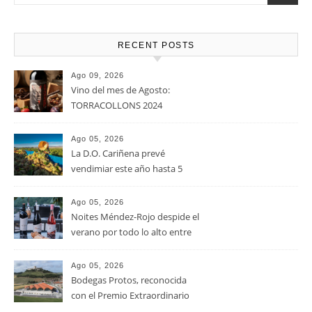
RECENT POSTS
Ago 09, 2026
Vino del mes de Agosto:
TORRACOLLONS 2024
Ago 05, 2026
La D.O. Cariñena prevé
vendimiar este año hasta 5
millones de kilos de uva más
que en 2025
Ago 05, 2026
Noites Méndez-Rojo despide el
verano por todo lo alto entre