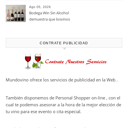
viñedos, vino y mucho humor
Ago 05, 2026
Bodegas Protos, reconocida
con el Premio Extraordinario
Alimentos de España 2026 por
casi un siglo de excelencia
Ago 05, 2026
vitivinícola
Bodega Win Sin Alcohol
demuestra que losvinos
desalcoholizados de alta
calidadcomienzan a diseñarse
en el viñedo
CONTRATE PUBLICIDAD
Mundovino ofrece los servicios de publicidad en la Web .