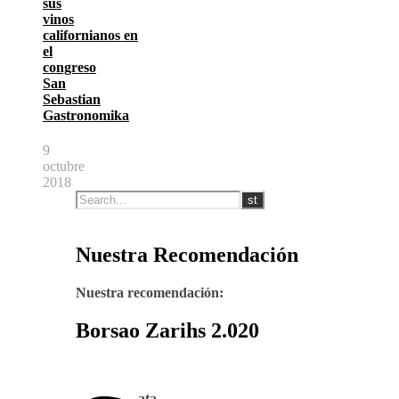
sus
vinos
californianos en
el
congreso
San
Sebastian
Gastronomika
9
octubre
2018
Nuestra Recomendación
Nuestra recomendación:
Borsao Zarihs 2.020
ata