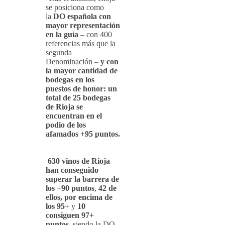
se posiciona como
la
DO española con
mayor representación
en la guía
– con 400
referencias más que la
segunda
Denominación –
y con
la mayor cantidad de
bodegas en los
puestos de honor: un
total de 25 bodegas
de Rioja se
encuentran en el
podio de los
afamados +95 puntos.
630 vinos de Rioja
han conseguido
superar la barrera de
los +90 puntos
,
42 de
ellos, por encima de
los 95+
y
10
consiguen 97+
puntos
, siendo la DO