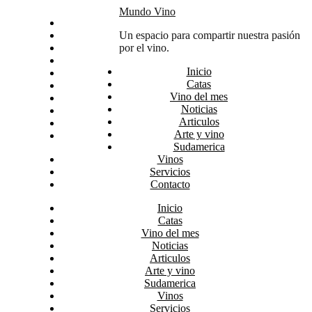
Skip
Mundo Vino
Inicio
to
Catas
Un espacio para compartir nuestra pasión
content
Vino del mes
por el vino.
Noticias
Inicio
Articulos
Catas
Arte y vino
Vino del mes
Sudamerica
Noticias
Vinos
Articulos
Servicios
Arte y vino
Contacto
Sudamerica
Vinos
Servicios
Contacto
Inicio
Catas
Vino del mes
Noticias
Articulos
Arte y vino
Sudamerica
Vinos
Servicios