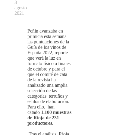
3
agosto
2021
Peñín avanzaba en
primicia esta semana
las puntuaciones de la
Guía de los vinos de
España 2022, reporte
que verá la luz en
formato físico a finales
de octubre y para el
que el comité de cata
de la revista ha
analizado una amplia
selección de las
categorías, terruños y
estilos de elaboración.
Para ello, han
catado
1.100 muestras
de Rioja de 231
productores.
Tras el análisis, Rioja