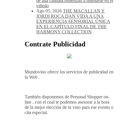
Ago 05, 2026
Bodegas Protos,
reconocida con el Premio Extraordinario
Alimentos de España 2026 por casi un
siglo de excelencia vitivinícola
Ago 05, 2026
Bodega Win Sin Alcohol
demuestra que losvinos desalcoholizados
de alta calidadcomienzan a diseñarse en el
viñedo
Ago 05, 2026
THE MACALLAN Y
JORDI ROCA DAN VIDA A UNA
EXPERIENCIA SENSORIAL ÚNICA
EN EL CAPÍTULO FINAL DE THE
HARMONY COLLECTION
Contrate Publicidad
Mundovino ofrece los servicios de publicidad en
la Web .