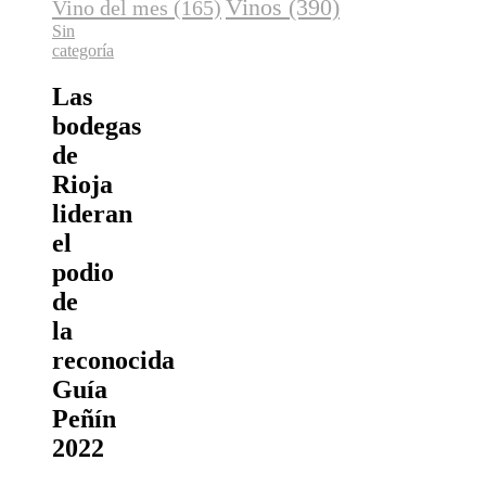
Vinos
(390)
Vino del mes
(165)
Sin
categoría
Las
bodegas
de
Rioja
lideran
el
podio
de
la
reconocida
Guía
Peñín
2022