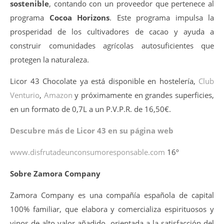
sostenible
, contando con un proveedor que pertenece al
programa
Cocoa Horizons
. Este programa impulsa la
prosperidad de los cultivadores de cacao y ayuda a
construir comunidades agrícolas autosuficientes que
protegen la naturaleza.
Licor 43 Chocolate ya está disponible en hostelería,
Club
Venturio
,
Amazon
y próximamente en grandes superficies,
en un formato de 0,7L a un P.V.P.R. de 16,50€.
Descubre m
á
s de Licor 43 en su p
á
gina web
www.disfrutadeunconsumoresponsable.com
16º
Sobre Zamora Company
Zamora Company es una compañía española de capital
100% familiar, que elabora y comercializa espirituosos y
vinos de alto valor añadido, orientada a la satisfacción del