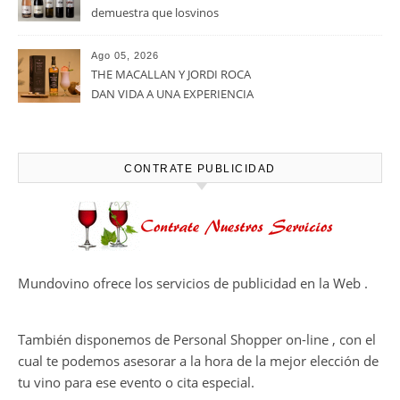
viñedos, vino y mucho humor
Ago 05, 2026
Bodegas Protos, reconocida
con el Premio Extraordinario
Alimentos de España 2026 por
casi un siglo de excelencia
Ago 05, 2026
vitivinícola
Bodega Win Sin Alcohol
demuestra que losvinos
desalcoholizados de alta
calidadcomienzan a diseñarse
Ago 05, 2026
en el viñedo
THE MACALLAN Y JORDI ROCA
DAN VIDA A UNA EXPERIENCIA
SENSORIAL ÚNICA EN EL
CAPÍTULO FINAL DE THE
HARMONY COLLECTION
CONTRATE PUBLICIDAD