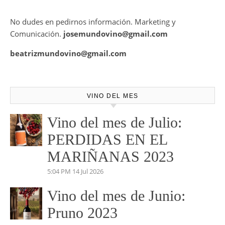
Mundovino ofrece los servicios de publicidad en la Web .
También disponemos de Personal Shopper on-line , con el
cual te podemos asesorar a la hora de la mejor elección de
tu vino para ese evento o cita especial.
No dudes en pedirnos información. Marketing y
Comunicación.
josemundovino@gmail.com
beatrizmundovino@gmail.com
VINO DEL MES
Vino del mes de Julio:
PERDIDAS EN EL