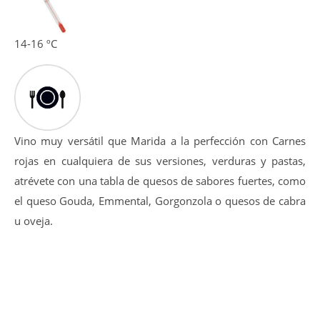
La entrada en boca es golosa y amplia, tanino equilibrado
y dulce además de pulido, post-gusto afrutado-balsámico.
14-16 ºC
Vino muy versátil que Marida a la perfección con Carnes
rojas en cualquiera de sus versiones, verduras y pastas,
atrévete con una tabla de quesos de sabores fuertes, como
el queso Gouda, Emmental, Gorgonzola o quesos de cabra