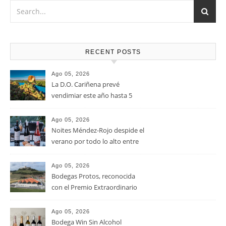
u oveja.
RECENT POSTS
Ago 05, 2026
La D.O. Cariñena prevé
vendimiar este año hasta 5
millones de kilos de uva más
que en 2025
Ago 05, 2026
Noites Méndez-Rojo despide el
verano por todo lo alto entre