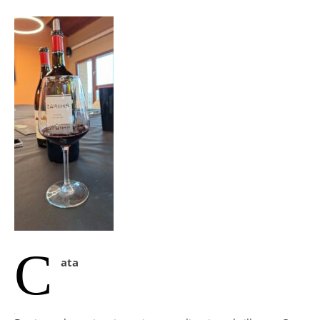
C
ata