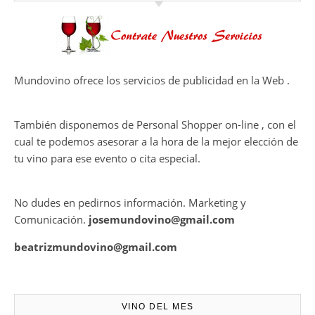
calidadcomienzan a diseñarse
Ago 05, 2026
en el viñedo
THE MACALLAN Y JORDI ROCA
DAN VIDA A UNA EXPERIENCIA
SENSORIAL ÚNICA EN EL
CAPÍTULO FINAL DE THE
HARMONY COLLECTION
CONTRATE PUBLICIDAD
Mundovino ofrece los servicios de publicidad en la Web .
También disponemos de Personal Shopper on-line , con el
cual te podemos asesorar a la hora de la mejor elección de
tu vino para ese evento o cita especial.