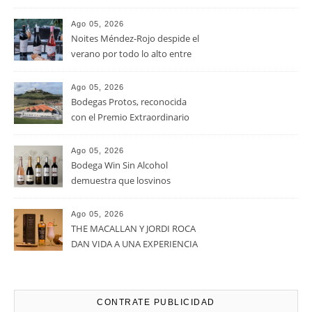
RECENT POSTS
Ago 05, 2026
La D.O. Cariñena prevé
vendimiar este año hasta 5
millones de kilos de uva más
que en 2025
Ago 05, 2026
Noites Méndez-Rojo despide el
verano por todo lo alto entre
viñedos, vino y mucho humor
Ago 05, 2026
Bodegas Protos, reconocida
con el Premio Extraordinario
Alimentos de España 2026 por
casi un siglo de excelencia
Ago 05, 2026
vitivinícola
Bodega Win Sin Alcohol
demuestra que losvinos
desalcoholizados de alta