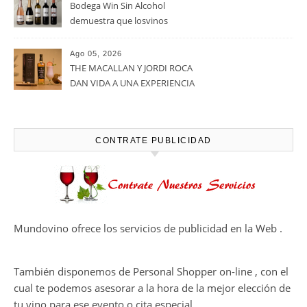
verano por todo lo alto entre
viñedos, vino y mucho humor
Ago 05, 2026
Bodegas Protos, reconocida
con el Premio Extraordinario
Alimentos de España 2026 por
casi un siglo de excelencia
Ago 05, 2026
vitivinícola
Bodega Win Sin Alcohol
demuestra que losvinos
desalcoholizados de alta
calidadcomienzan a diseñarse
Ago 05, 2026
en el viñedo
THE MACALLAN Y JORDI ROCA
DAN VIDA A UNA EXPERIENCIA
SENSORIAL ÚNICA EN EL
CAPÍTULO FINAL DE THE
HARMONY COLLECTION
CONTRATE PUBLICIDAD