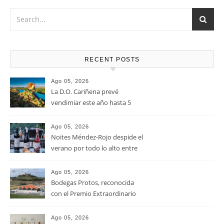
el queso Gouda, Emmental, Gorgonzola o quesos de cabra
u oveja.
RECENT POSTS
Ago 05, 2026
La D.O. Cariñena prevé
vendimiar este año hasta 5
millones de kilos de uva más
que en 2025
Ago 05, 2026
Noites Méndez-Rojo despide el