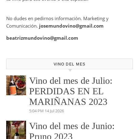
Mundovino ofrece los servicios de publicidad en la Web .
También disponemos de Personal Shopper on-line , con el
cual te podemos asesorar a la hora de la mejor elección de
tu vino para ese evento o cita especial.
No dudes en pedirnos información. Marketing y
Comunicación.
josemundovino@gmail.com
beatrizmundovino@gmail.com
VINO DEL MES
Vino del mes de Julio: