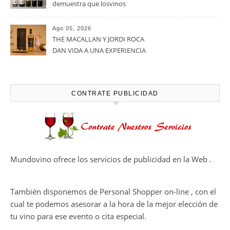
demuestra que losvinos
desalcoholizados de alta
calidadcomienzan a diseñarse
Ago 05, 2026
en el viñedo
THE MACALLAN Y JORDI ROCA
DAN VIDA A UNA EXPERIENCIA
SENSORIAL ÚNICA EN EL
CAPÍTULO FINAL DE THE
HARMONY COLLECTION
CONTRATE PUBLICIDAD
Mundovino ofrece los servicios de publicidad en la Web .
También disponemos de Personal Shopper on-line , con el
cual te podemos asesorar a la hora de la mejor elección de
tu vino para ese evento o cita especial.