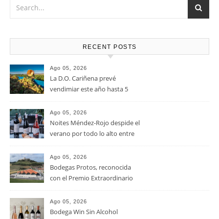
RECENT POSTS
Ago 05, 2026
La D.O. Cariñena prevé
vendimiar este año hasta 5
millones de kilos de uva más
que en 2025
Ago 05, 2026
Noites Méndez-Rojo despide el
verano por todo lo alto entre
viñedos, vino y mucho humor
Ago 05, 2026
Bodegas Protos, reconocida
con el Premio Extraordinario
Alimentos de España 2026 por
casi un siglo de excelencia
Ago 05, 2026
vitivinícola
Bodega Win Sin Alcohol