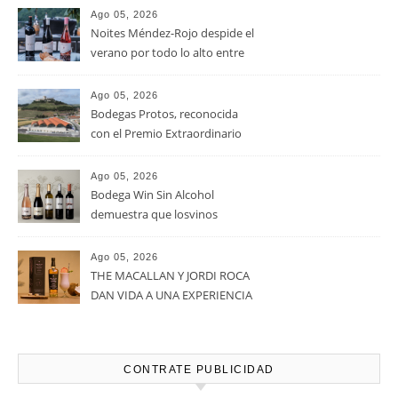
RECENT POSTS
Ago 05, 2026
La D.O. Cariñena prevé
vendimiar este año hasta 5
millones de kilos de uva más
que en 2025
Ago 05, 2026
Noites Méndez-Rojo despide el
verano por todo lo alto entre
viñedos, vino y mucho humor
Ago 05, 2026
Bodegas Protos, reconocida
con el Premio Extraordinario
Alimentos de España 2026 por
casi un siglo de excelencia
Ago 05, 2026
vitivinícola
Bodega Win Sin Alcohol
demuestra que losvinos
desalcoholizados de alta
calidadcomienzan a diseñarse