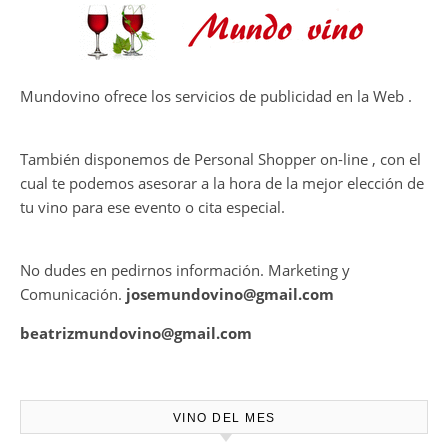
Ago 05, 2026
en el viñedo
THE MACALLAN Y JORDI ROCA
DAN VIDA A UNA EXPERIENCIA
SENSORIAL ÚNICA EN EL
CAPÍTULO FINAL DE THE
HARMONY COLLECTION
CONTRATE PUBLICIDAD
Mundovino ofrece los servicios de publicidad en la Web .
También disponemos de Personal Shopper on-line , con el
cual te podemos asesorar a la hora de la mejor elección de
tu vino para ese evento o cita especial.
No dudes en pedirnos información. Marketing y