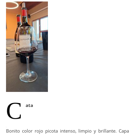
C
ata