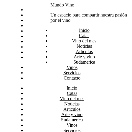
Skip
Mundo Vino
Inicio
to
Catas
Un espacio para compartir nuestra pasión
content
Vino del mes
por el vino.
Noticias
Inicio
Articulos
Catas
Arte y vino
Vino del mes
Sudamerica
Noticias
Vinos
Articulos
Servicios
Arte y vino
Contacto
Sudamerica
Vinos
Servicios
Contacto
Inicio
Catas
Vino del mes
Noticias
Articulos
Arte y vino
Sudamerica
Vinos
Servicios