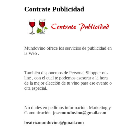
de alta calidadcomienzan a diseñarse en el
viñedo
Ago 05, 2026
THE MACALLAN Y
JORDI ROCA DAN VIDA A UNA
EXPERIENCIA SENSORIAL ÚNICA
EN EL CAPÍTULO FINAL DE THE
HARMONY COLLECTION
Contrate Publicidad
Mundovino ofrece los servicios de publicidad en
la Web .
También disponemos de Personal Shopper on-
line , con el cual te podemos asesorar a la hora
de la mejor elección de tu vino para ese evento o
cita especial.