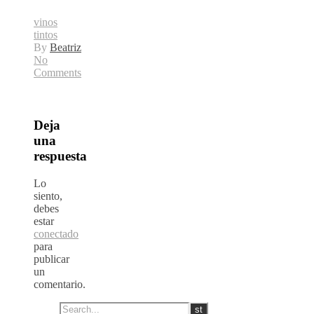
vinos
tintos
By
Beatriz
No
Comments
Deja
una
respuesta
Lo
siento,
debes
estar
conectado
para
publicar
un
comentario.