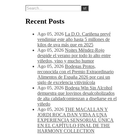
Vino muy versátil que Marida a la perfección
con Carnes rojas en cualquiera de sus versiones,
verduras y pastas, atrévete con una tabla de
quesos de sabores fuertes, como el queso
Gouda, Emmental, Gorgonzola o quesos de
cabra u oveja.
Recent Posts
Ago 05, 2026
La D.O. Cariñena prevé
vendimiar este año hasta 5 millones de
kilos de uva más que en 2025
Ago 05, 2026
Noites Méndez-Rojo
despide el verano por todo lo alto entre
viñedos, vino y mucho humor
Ago 05, 2026
Bodegas Protos,
reconocida con el Premio Extraordinario
Alimentos de España 2026 por casi un
siglo de excelencia vitivinícola
Ago 05, 2026
Bodega Win Sin Alcohol
demuestra que losvinos desalcoholizados