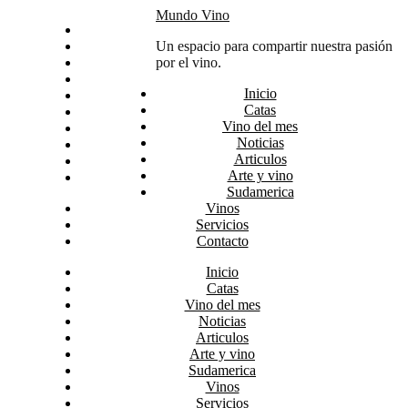
Skip
Mundo Vino
Inicio
to
Catas
Un espacio para compartir nuestra pasión
content
Vino del mes
por el vino.
Noticias
Inicio
Articulos
Catas
Arte y vino
Vino del mes
Sudamerica
Noticias
Vinos
Articulos
Servicios
Arte y vino
Contacto
Sudamerica
Vinos
Servicios
Contacto
Inicio
Catas
Vino del mes
Noticias
Articulos
Arte y vino
Sudamerica
Vinos
Servicios