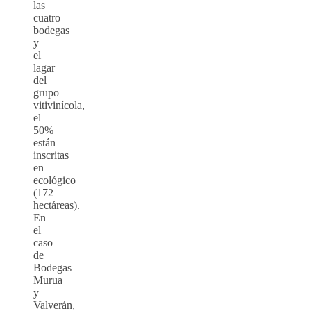
las
cuatro
bodegas
y
el
lagar
del
grupo
vitivinícola,
el
50%
están
inscritas
en
ecológico
(172
hectáreas).
En
el
caso
de
Bodegas
Murua
y
Valverán,