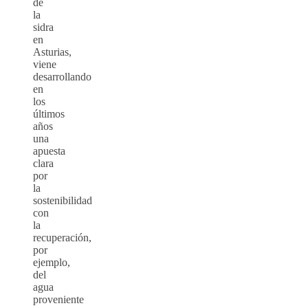
de
la
sidra
en
Asturias,
viene
desarrollando
en
los
últimos
años
una
apuesta
clara
por
la
sostenibilidad
con
la
recuperación,
por
ejemplo,
del
agua
proveniente