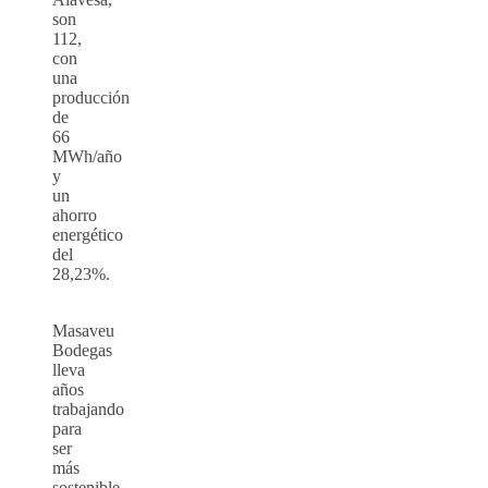
son
112,
con
una
producción
de
66
MWh/año
y
un
ahorro
energético
del
28,23%.
Masaveu
Bodegas
lleva
años
trabajando
para
ser
más
sostenible