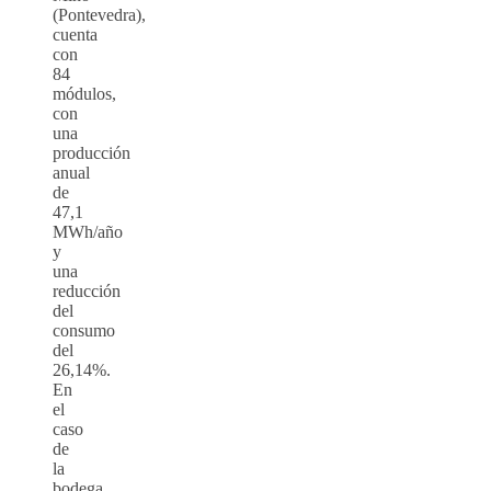
(Pontevedra),
cuenta
con
84
módulos,
con
una
producción
anual
de
47,1
MWh/año
y
una
reducción
del
consumo
del
26,14%.
En
el
caso
de
la
bodega