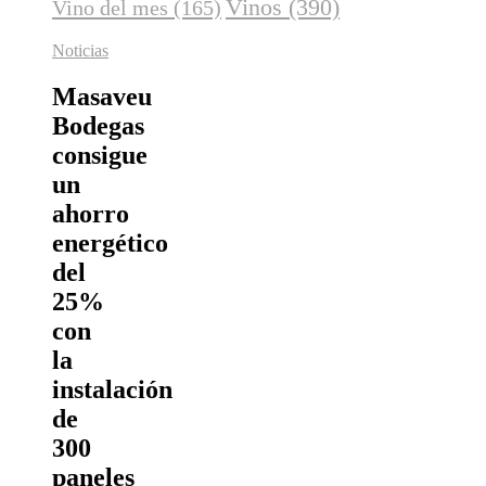
Vinos
(390)
Vino del mes
(165)
Noticias
Masaveu
Bodegas
consigue
un
ahorro
energético
del
25%
con
la
instalación
de
300
paneles