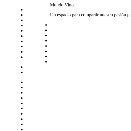
Skip
Mundo Vino
Inicio
to
Catas
Un espacio para compartir nuestra pasión po
content
Vino del mes
Noticias
Articulos
Arte y vino
Sudamerica
Vinos
Servicios
Contacto