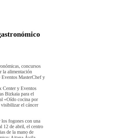
 gastronómico
ronómicas, concursos
or la alimentación
de Eventos MasterChef y
x Center y Eventos
as Bizkaia para el
al «Oído cocina por
isibilizar el cáncer
 los fogones con una
 12 de abril, el centro
ias de la mano de
mico: Aitana Ávila