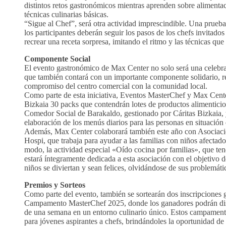
distintos retos gastronómicos mientras aprenden sobre alimenta
técnicas culinarias básicas.
“Sigue al Chef”, será otra actividad imprescindible. Una prueba 
los participantes deberán seguir los pasos de los chefs invitados
recrear una receta sorpresa, imitando el ritmo y las técnicas que
Componente Social
El evento gastronómico de Max Center no solo será una celebrac
que también contará con un importante componente solidario, r
compromiso del centro comercial con la comunidad local.
Como parte de esta iniciativa, Eventos MasterChef y Max Cente
Bizkaia 30 packs que contendrán lotes de productos alimenticios
Comedor Social de Barakaldo, gestionado por Cáritas Bizkaia, y
elaboración de los menús diarios para las personas en situación 
Además, Max Center colaborará también este año con Asociaci
Hospi, que trabaja para ayudar a las familias con niños afectado
modo, la actividad especial «Oído cocina por familias», que tend
estará íntegramente dedicada a esta asociación con el objetivo d
niños se diviertan y sean felices, olvidándose de sus problemáti
Premios y Sorteos
Como parte del evento, también se sortearán dos inscripciones g
Campamento MasterChef 2025, donde los ganadores podrán disf
de una semana en un entorno culinario único. Estos campament
para jóvenes aspirantes a chefs, brindándoles la oportunidad de 