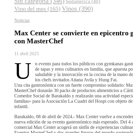
Sin categoría
(346)
Sudamerica
(40)
Vinos
(390)
Vino del mes
(165)
Noticias
Max Center se convierte en epicentro
con MasterChef
11 abril 2025
U
n evento para todos los públicos con gymkanas gast
de tapas y retos culinarios en familia, que apuesta p
saludable y la innovación en la cocina de la mano 
los chefs invitados Aitana Avila y Hung Fai.
Una cita gastronómica con un fuerte compromiso solidario: Ma
MasterChef donarán 30 packs de productos alimenticios a Cárit
Comedor Social de Barakaldo y realizarán una actividad especi
familias» para la Asociación La Cuadri del Hospi con objeto de v
infantil.
Barakaldo, 08 de abril de 2024.- Max Center vuelve a encender
nueva edición de su evento gastronómico más esperado. Del 4 al
comercial Max Center acogerá un sinfín de experiencias culinar
Eventos MasterChef y dos grandes figuras del mundo gastronó