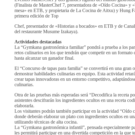
(Finalista de MasterChef 7, presentadora de «Oído Cocina» y 
mesa» en ETB, y propietaria de La Cocina de Aitxu) y Hung Fa
primera edición de Top
Chef, presentador de «Historias a bocados» en ETB y de Canal 
del restaurante Musume Izakaya).
Actividades destacadas
La “Gymkana gastronómica familiar” pondrá a prueba a los part
retos culinarios en los que tendrán que competir en un formato 
hasta alcanzar un ganador final.
El “Concurso de tapas para familia” se convertirá en una gran 
demostrar habilidades culinarias en equipo. Esta actividad retará
crear tapas innovadoras en un entorno competitivo, adaptándose
culinarias.
Otra de las pruebas más esperadas será “Decodifica la receta po
asistentes descifrarán los ingredientes ocultos en una receta co
elaborarla.
Los visitantes podrán también participar en la actividad “Oído c
donde deberán elaborar un plato con ingredientes ocultos en una
utilizando técnicas de alta cocina.
La “Gymkana gastronómica infantil”, pensada especialmente p
les permitirá participar en una divertida competición en la que 