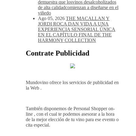
siglo de excelencia vitivinícola
Ago 05, 2026
Bodega Win Sin Alcohol
demuestra que losvinos desalcoholizados
de alta calidadcomienzan a diseñarse en el
viñedo
Ago 05, 2026
THE MACALLAN Y
JORDI ROCA DAN VIDA A UNA
EXPERIENCIA SENSORIAL ÚNICA
EN EL CAPÍTULO FINAL DE THE
HARMONY COLLECTION
Contrate Publicidad
Mundovino ofrece los servicios de publicidad en
la Web .
También disponemos de Personal Shopper on-
line , con el cual te podemos asesorar a la hora
de la mejor elección de tu vino para ese evento o