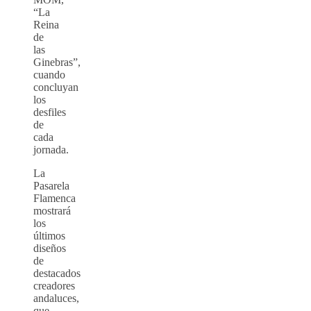
“La
Reina
de
las
Ginebras”,
cuando
concluyan
los
desfiles
de
cada
jornada.
La
Pasarela
Flamenca
mostrará
los
últimos
diseños
de
destacados
creadores
andaluces,
que