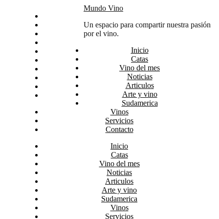
Skip
Mundo Vino
Inicio
to
Catas
Un espacio para compartir nuestra pasión
content
Vino del mes
por el vino.
Noticias
Inicio
Articulos
Catas
Arte y vino
Vino del mes
Sudamerica
Noticias
Vinos
Articulos
Servicios
Arte y vino
Contacto
Sudamerica
Vinos
Servicios
Contacto
Inicio
Catas
Vino del mes
Noticias
Articulos
Arte y vino
Sudamerica
Vinos
Servicios