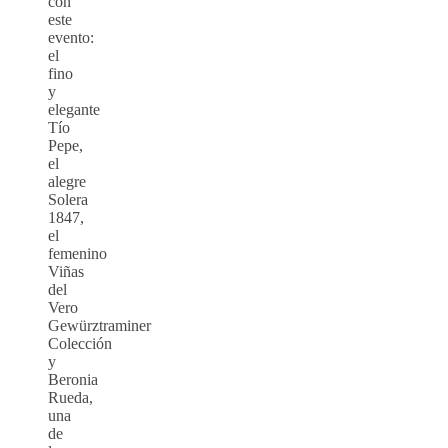
con
este
evento:
el
fino
y
elegante
Tío
Pepe,
el
alegre
Solera
1847,
el
femenino
Viñas
del
Vero
Gewürztraminer
Colección
y
Beronia
Rueda,
una
de