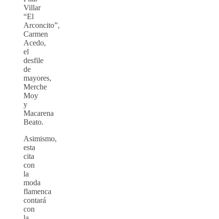
Villar
“El
Arconcito”,
Carmen
Acedo,
el
desfile
de
mayores,
Merche
Moy
y
Macarena
Beato.
Asimismo,
esta
cita
con
la
moda
flamenca
contará
con
la