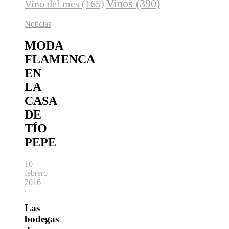
Vinos
(390)
Vino del mes
(165)
Noticias
MODA
FLAMENCA
EN
LA
CASA
DE
TÍO
PEPE
10
febrero
2016
Las
bodegas