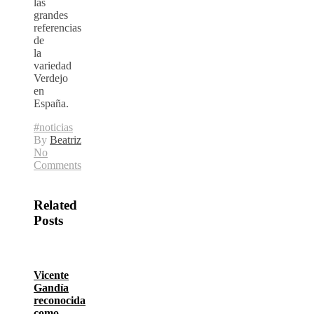
las
grandes
referencias
de
la
variedad
Verdejo
en
España.
#noticias
By
Beatriz
No
Comments
Related
Posts
Vicente
Gandía
reconocida
como