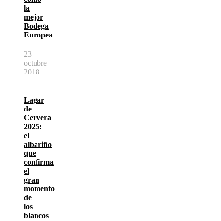
la
mejor
Bodega
Europea
23
octubre
2018
Lagar
de
Cervera
2025:
el
albariño
que
confirma
el
gran
momento
de
los
blancos