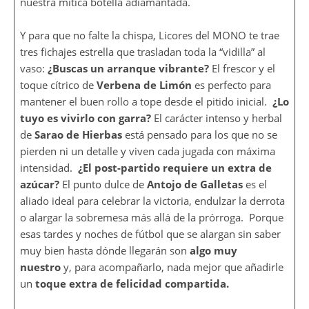
nuestra mítica botella adiamantada.
Y para que no falte la chispa, Licores del MONO te trae
tres fichajes estrella que trasladan toda la “vidilla” al
vaso:
¿Buscas un arranque vibrante?
El frescor y el
toque cítrico de
Verbena de Limón
es perfecto para
mantener el buen rollo a tope desde el pitido inicial.
¿Lo
tuyo es vivirlo con garra?
El carácter intenso y herbal
de
Sarao de Hierbas
está pensado para los que no se
pierden ni un detalle y viven cada jugada con máxima
intensidad.
¿El post-partido requiere un extra de
azúcar?
El punto dulce de
Antojo de Galletas
es el
aliado ideal para celebrar la victoria, endulzar la derrota
o alargar la sobremesa más allá de la prórroga. Porque
esas tardes y noches de fútbol que se alargan sin saber
muy bien hasta dónde llegarán son
algo muy
nuestro
y, para acompañarlo, nada mejor que añadirle
un
toque extra de felicidad compartida.