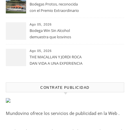
vendimiar este año hasta 5
millones de kilos de uva más
que en 2025
Ago 05, 2026
Noites Méndez-Rojo despide el
verano por todo lo alto entre
viñedos, vino y mucho humor
Ago 05, 2026
Bodegas Protos, reconocida
con el Premio Extraordinario
Alimentos de España 2026 por
casi un siglo de excelencia
Ago 05, 2026
vitivinícola
Bodega Win Sin Alcohol
demuestra que losvinos
desalcoholizados de alta
calidadcomienzan a diseñarse
Ago 05, 2026
en el viñedo
THE MACALLAN Y JORDI ROCA
DAN VIDA A UNA EXPERIENCIA
SENSORIAL ÚNICA EN EL
CAPÍTULO FINAL DE THE
HARMONY COLLECTION