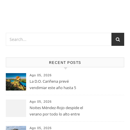
Vino muy versátil que Marida a la perfección con Carnes
rojas en cualquiera de sus versiones, verduras y pastas,
atrévete con una tabla de quesos de sabores fuertes, como
el queso Gouda, Emmental, Gorgonzola o quesos de cabra
u oveja.
RECENT POSTS
Ago 05, 2026
La D.O. Cariñena prevé