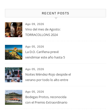
RECENT POSTS
Ago 09, 2026
Vino del mes de Agosto:
TORRACOLLONS 2024
Ago 05, 2026
La D.O. Cariñena prevé
vendimiar este año hasta 5
millones de kilos de uva más
que en 2025
Ago 05, 2026
Noites Méndez-Rojo despide el
verano por todo lo alto entre
viñedos, vino y mucho humor
Ago 05, 2026
Bodegas Protos, reconocida
con el Premio Extraordinario
Alimentos de España 2026 por