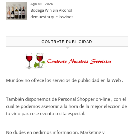
casi un siglo de excelencia
Ago 05, 2026
vitivinícola
Bodega Win Sin Alcohol
demuestra que losvinos
desalcoholizados de alta
calidadcomienzan a diseñarse
en el viñedo
CONTRATE PUBLICIDAD
Mundovino ofrece los servicios de publicidad en la Web .
También disponemos de Personal Shopper on-line , con el
cual te podemos asesorar a la hora de la mejor elección de
tu vino para ese evento o cita especial.
No dudes en pedirnos información. Marketing y