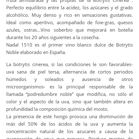
fruta almibarada y las propias de la Botrytis Cinerea .
Perfecto equilibrio entre la acidez, los azúcares y el grado
alcohólico. Muy denso y rico en sensaciones gustativas.
Ideal como aperitivo, acompañado de foie-gras, quesos
azules, ostras…Vino soberbio que mejorará en botella
durante los 20 años siguientes a la cosecha.
Nadal 1510 es el primer vino blanco dulce de Botrytis
Noble elaborado en España.
La botrytis cinerea, si las condiciones le son favorables-
uva sana de piel tersa, alternancia de cortos periodos
húmedos y soleados y ausencia de otros
microorganismos- es la principal responsable de la
llamada “podredumbre noble” que modifica, no sólo el
color y el aspecto de la uva, sino que también altera en
profundidad la composición química del mosto.
La presencia de este hongo provoca una disminución de
más del 50% de los ácidos de la uva y aumenta la
concentración natural de los azucares a causa de la
evaporación de agua que provoca. Produce mostos de