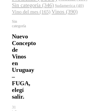
Sin categoría
(346)
Sudamerica
(40)
Vinos
(390)
Vino del mes
(165)
Sin
categoría
Nuevo
Concepto
de
Vinos
en
Uruguay
–
FUGA,
elegí
salir.
31