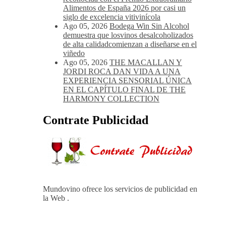
Ago 05, 2026
Noites Méndez-Rojo
despide el verano por todo lo alto entre
viñedos, vino y mucho humor
Ago 05, 2026
Bodegas Protos,
reconocida con el Premio Extraordinario
Alimentos de España 2026 por casi un
siglo de excelencia vitivinícola
Ago 05, 2026
Bodega Win Sin Alcohol
demuestra que losvinos desalcoholizados
de alta calidadcomienzan a diseñarse en el
viñedo
Ago 05, 2026
THE MACALLAN Y
JORDI ROCA DAN VIDA A UNA
EXPERIENCIA SENSORIAL ÚNICA
EN EL CAPÍTULO FINAL DE THE
HARMONY COLLECTION
Contrate Publicidad