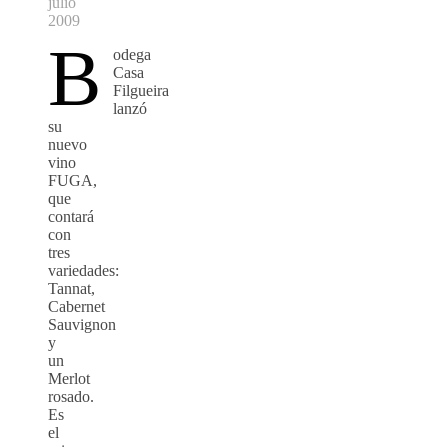
julio
2009
B
odega
Casa
Filgueira
lanzó
su
nuevo
vino
FUGA,
que
contará
con
tres
variedades:
Tannat,
Cabernet
Sauvignon
y
un
Merlot
rosado.
Es
el