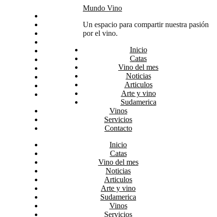
Skip
Mundo Vino
Inicio
to
Catas
Un espacio para compartir nuestra pasión
content
Vino del mes
por el vino.
Noticias
Inicio
Articulos
Catas
Arte y vino
Vino del mes
Sudamerica
Noticias
Vinos
Articulos
Servicios
Arte y vino
Contacto
Sudamerica
Vinos
Servicios
Contacto
Inicio
Catas
Vino del mes
Noticias
Articulos
Arte y vino
Sudamerica
Vinos
Servicios