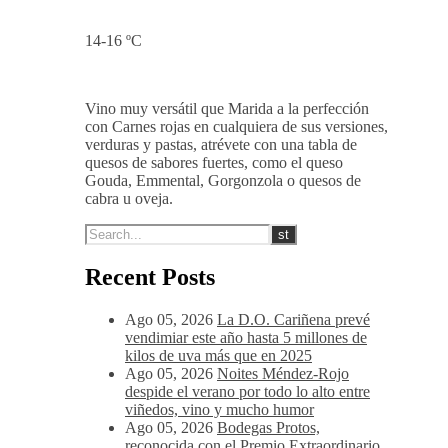
La entrada en boca es golosa y
amplia, tanino equilibrado y dulce
además de pulido, post-gusto
afrutado-balsámico.
14-16 ºC
Vino muy versátil que Marida a la perfección
con Carnes rojas en cualquiera de sus versiones,
verduras y pastas, atrévete con una tabla de
quesos de sabores fuertes, como el queso
Gouda, Emmental, Gorgonzola o quesos de
cabra u oveja.
Recent Posts
Ago 05, 2026
La D.O. Cariñena prevé
vendimiar este año hasta 5 millones de
kilos de uva más que en 2025