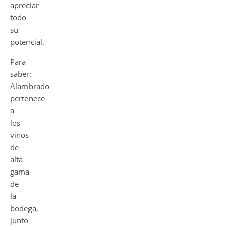
apreciar
todo
su
potencial.
Para
saber:
Alambrado
pertenece
a
los
vinos
de
alta
gama
de
la
bodega,
junto