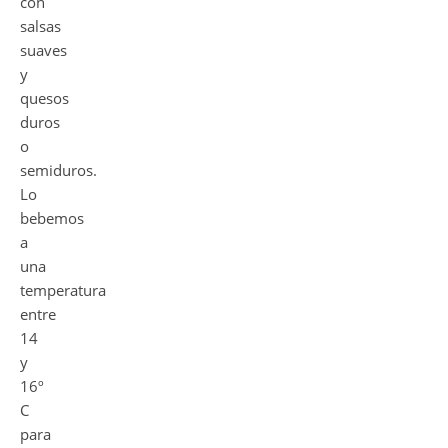
con
salsas
suaves
y
quesos
duros
o
semiduros.
Lo
bebemos
a
una
temperatura
entre
14
y
16º
C
para