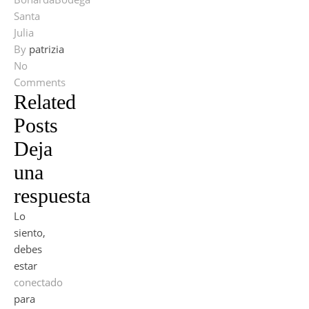
Santa
Julia
By
patrizia
No
Comments
Related
Posts
Deja
una
respuesta
Lo
siento,
debes
estar
conectado
para