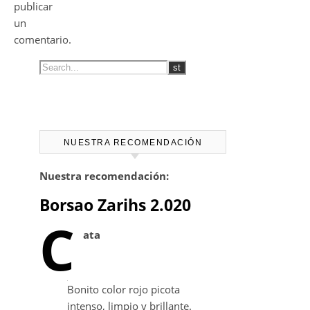
publicar
un
comentario.
NUESTRA RECOMENDACIÓN
Nuestra recomendación:
Borsao Zarihs 2.020
C
ata
Bonito color rojo picota
intenso, limpio y brillante.