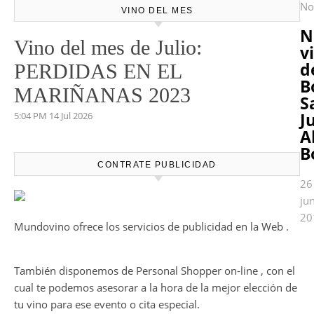
No
VINO DEL MES
N
Vino del mes de Julio:
v
d
PERDIDAS EN EL
B
MARIÑANAS 2023
S
Ju
5:04 PM
14 Jul 2026
A
B
CONTRATE PUBLICIDAD
26
ju
20
Mundovino ofrece los servicios de publicidad en la Web .
También disponemos de Personal Shopper on-line , con el
cual te podemos asesorar a la hora de la mejor elección de
tu vino para ese evento o cita especial.