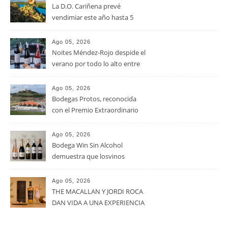
La D.O. Cariñena prevé
vendimiar este año hasta 5
millones de kilos de uva más
que en 2025
Ago 05, 2026
Noites Méndez-Rojo despide el
verano por todo lo alto entre
viñedos, vino y mucho humor
Ago 05, 2026
Bodegas Protos, reconocida
con el Premio Extraordinario
Alimentos de España 2026 por
casi un siglo de excelencia
Ago 05, 2026
vitivinícola
Bodega Win Sin Alcohol
demuestra que losvinos
desalcoholizados de alta
calidadcomienzan a diseñarse
Ago 05, 2026
en el viñedo
THE MACALLAN Y JORDI ROCA
DAN VIDA A UNA EXPERIENCIA
SENSORIAL ÚNICA EN EL
CAPÍTULO FINAL DE THE