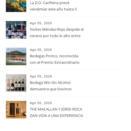
La D.O. Cariñena prevé
vendimiar este año hasta 5
millones de kilos de uva más
que en 2025
Ago 05, 2026
Noites Méndez-Rojo despide el
verano por todo lo alto entre
viñedos, vino y mucho humor
Ago 05, 2026
Bodegas Protos, reconocida
con el Premio Extraordinario
Alimentos de España 2026 por
casi un siglo de excelencia
Ago 05, 2026
vitivinícola
Bodega Win Sin Alcohol
demuestra que losvinos
desalcoholizados de alta
calidadcomienzan a diseñarse
Ago 05, 2026
en el viñedo
THE MACALLAN Y JORDI ROCA
DAN VIDA A UNA EXPERIENCIA
SENSORIAL ÚNICA EN EL
CAPÍTULO FINAL DE THE