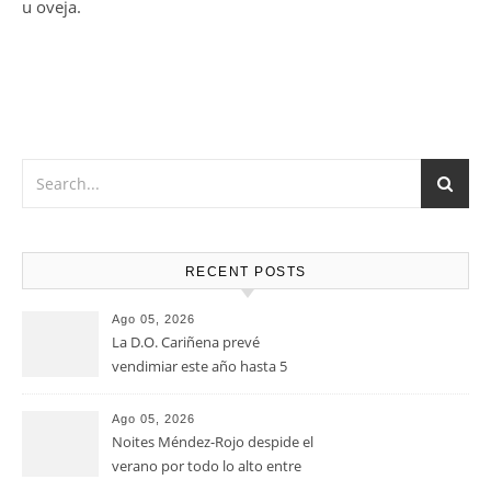
u oveja.
RECENT POSTS
Ago 05, 2026
La D.O. Cariñena prevé
vendimiar este año hasta 5
millones de kilos de uva más
que en 2025
Ago 05, 2026
Noites Méndez-Rojo despide el
verano por todo lo alto entre
viñedos, vino y mucho humor