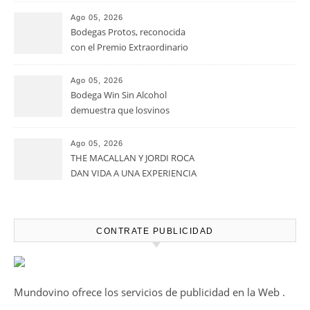
Ago 05, 2026
Bodegas Protos, reconocida
con el Premio Extraordinario
Alimentos de España 2026 por
casi un siglo de excelencia
Ago 05, 2026
vitivinícola
Bodega Win Sin Alcohol
demuestra que losvinos
desalcoholizados de alta
calidadcomienzan a diseñarse
Ago 05, 2026
en el viñedo
THE MACALLAN Y JORDI ROCA
DAN VIDA A UNA EXPERIENCIA
SENSORIAL ÚNICA EN EL
CAPÍTULO FINAL DE THE
HARMONY COLLECTION
CONTRATE PUBLICIDAD
Mundovino ofrece los servicios de publicidad en la Web .