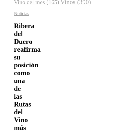
Vinos
(390)
Vino del mes
(165)
Noticias
Ribera
del
Duero
reafirma
su
posición
como
una
de
las
Rutas
del
Vino
más