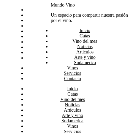
Skip
Mundo Vino
Inicio
to
Catas
Un espacio para compartir nuestra pasión
content
Vino del mes
por el vino.
Noticias
Inicio
Articulos
Catas
Arte y vino
Vino del mes
Sudamerica
Noticias
Vinos
Articulos
Servicios
Arte y vino
Contacto
Sudamerica
Vinos
Servicios
Contacto
Inicio
Catas
Vino del mes
Noticias
Articulos
Arte y vino
Sudamerica
Vinos
Servicios