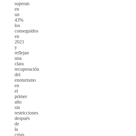
superan
en
un
43%
los
conseguidos
en
2021
y
reflejan
una
clara
recuperación
del
enoturismo
en
el
primer
año
sin
restricciones
después
de
la
crisis