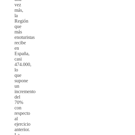
vez
más,
la
Región
que
más
enoturistas
recibe
en
España,
casi
474.000,
lo
que
supone
un
incremento
del
70%
con
respecto
al
ejercicio
anterior.
La