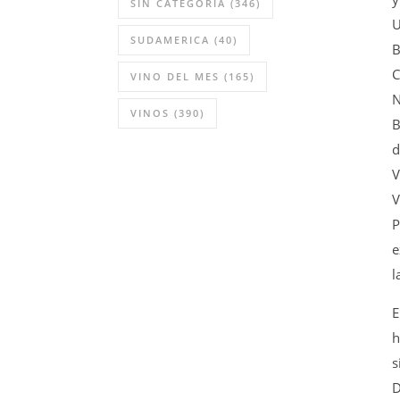
SIN CATEGORÍA
(346)
U
SUDAMERICA
(40)
B
C
VINO DEL MES
(165)
N
VINOS
(390)
B
d
V
V
P
e
l
E
h
s
D