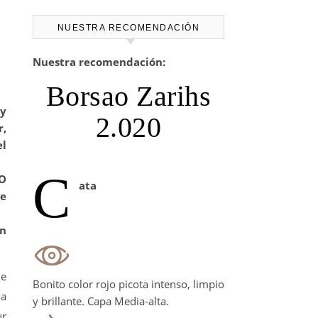
NUESTRA RECOMENDACIÓN
Nuestra recomendación:
Borsao Zarihs
 y
2.020
r,
el
C
DO
ata
de
n
de
Bonito color rojo picota intenso, limpio
na
y brillante. Capa Media-alta.
ur