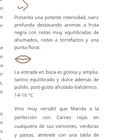
io
ás
Presenta una potente intensidad, nariz
profunda destacando aromas a fruta
er
negra con notas muy equilibradas de
ahumados, notas a torrefactos y una
punta floral.
ne
co
ia
La entrada en boca es golosa y amplia,
er
tanino equilibrado y dulce además de
s,
pulido, post-gusto afrutado-balsámico.
as
14-16 ºC
Vino muy versátil que Marida a la
ro
perfección con Carnes rojas en
os
cualquiera de sus versiones, verduras
os
y pastas, atrévete con una tabla de
a.