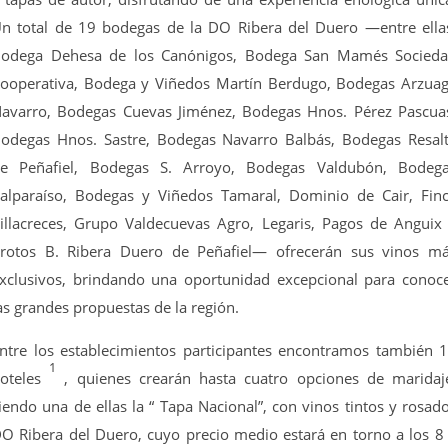
n total de 19 bodegas de la DO Ribera del Duero —entre ella
odega Dehesa de los Canónigos, Bodega San Mamés Socied
ooperativa, Bodega y Viñedos Martín Berdugo, Bodegas Arzua
avarro, Bodegas Cuevas Jiménez, Bodegas Hnos. Pérez Pascua
odegas Hnos. Sastre, Bodegas Navarro Balbás, Bodegas Resal
e Peñafiel, Bodegas S. Arroyo, Bodegas Valdubón, Bodeg
alparaíso, Bodegas y Viñedos Tamaral, Dominio de Cair, Fin
illacreces, Grupo Valdecuevas Agro, Legaris, Pagos de Anguix
rotos B. Ribera Duero de Peñafiel— ofrecerán sus vinos m
xclusivos, brindando una oportunidad excepcional para conoc
as grandes propuestas de la región.
ntre los establecimientos participantes encontramos también 
1
oteles
, quienes crearán hasta cuatro opciones de maridaj
iendo una de ellas la “ Tapa Nacional”, con vinos tintos y rosad
O Ribera del Duero, cuyo precio medio estará en torno a los 8