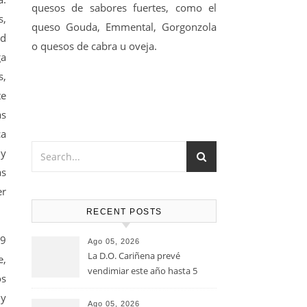
quesos de sabores fuertes, como el
s,
queso Gouda, Emmental, Gorgonzola
ad
o quesos de cabra u oveja.
ga
s,
te
as
ca
 y
ás
er
RECENT POSTS
19
Ago 05, 2026
La D.O. Cariñena prevé
e,
vendimiar este año hasta 5
os
millones de kilos de uva más
 y
que en 2025
Ago 05, 2026