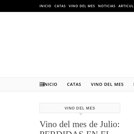
Skip
INICIO
CATAS
VINO DEL MES
NOTICIAS
ARTICU
to
content
INICIO
CATAS
VINO DEL MES
VINO DEL MES
Vino del mes de Julio: