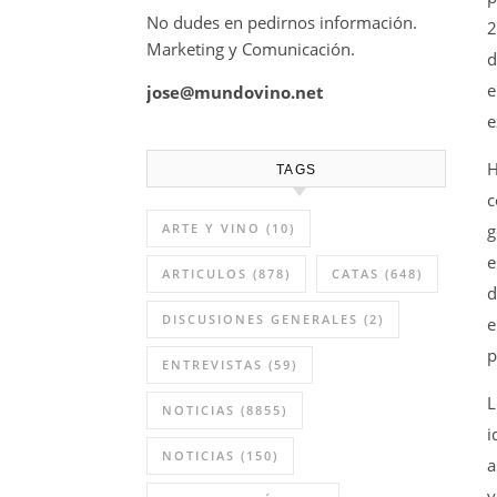
No dudes en pedirnos información.
2
Marketing y Comunicación.
d
e
jose@mundovino.net
e
H
TAGS
c
ARTE Y VINO
(10)
g
e
ARTICULOS
(878)
CATAS
(648)
d
DISCUSIONES GENERALES
(2)
e
p
ENTREVISTAS
(59)
L
NOTICIAS
(8855)
i
NOTICIAS
(150)
a
y