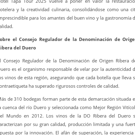
otel Tapa Tour 2025 vuelve a poner en valor la restauraci
otelera y la creatividad culinaria, consolidándose como una ci
mprescindible para los amantes del buen vino y la gastronomía 
alidad.
obre el Consejo Regulador de la Denominación de Orig
ibera del Duero
l Consejo Regulador de la Denominación de Origen Ribera d
uero es el organismo responsable de velar por la autenticidad 
os vinos de esta región, asegurando que cada botella que lleva 
ontraetiqueta ha superado rigurosos controles de calidad.
ás de 310 bodegas forman parte de esta demarcación situada 
a cuenca del río Duero y seleccionada como Mejor Región Vitíco
el Mundo en 2012. Los vinos de la DO Ribera del Duero 
aracterizan por su gran calidad, producción limitada y una fuer
puesta por la innovación. El afán de superación, la experiencia