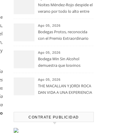
Noites Méndez-Rojo despide el
verano por todo lo alto entre
de
viñedos, vino y mucho humor
s,
Ago 05, 2026
Bodegas Protos, reconocida
el
con el Premio Extraordinario
n,
Alimentos de España 2026 por
 y
casi un siglo de excelencia
Ago 05, 2026
vitivinícola
Bodega Win Sin Alcohol
demuestra que losvinos
la
desalcoholizados de alta
calidadcomienzan a diseñarse
es
Ago 05, 2026
en el viñedo
THE MACALLAN Y JORDI ROCA
os
DAN VIDA A UNA EXPERIENCIA
la
SENSORIAL ÚNICA EN EL
ra
CAPÍTULO FINAL DE THE
HARMONY COLLECTION
jo
CONTRATE PUBLICIDAD