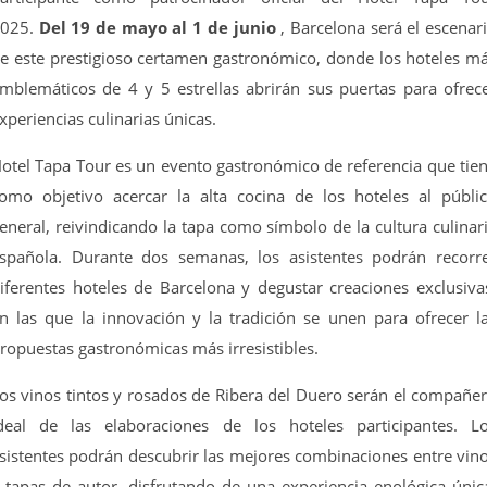
025.
Del 19 de mayo al 1 de junio
, Barcelona será el escenar
e este prestigioso certamen gastronómico, donde los hoteles m
mblemáticos de 4 y 5 estrellas abrirán sus puertas para ofrec
xperiencias culinarias únicas.
otel Tapa Tour es un evento gastronómico de referencia que tie
omo objetivo acercar la alta cocina de los hoteles al públi
eneral, reivindicando la tapa como símbolo de la cultura culinar
spañola. Durante dos semanas, los asistentes podrán recorr
iferentes hoteles de Barcelona y degustar creaciones exclusiva
n las que la innovación y la tradición se unen para ofrecer l
ropuestas gastronómicas más irresistibles.
os vinos tintos y rosados de Ribera del Duero serán el compañe
deal de las elaboraciones de los hoteles participantes. L
sistentes podrán descubrir las mejores combinaciones entre vin
 tapas de autor, disfrutando de una experiencia enológica únic