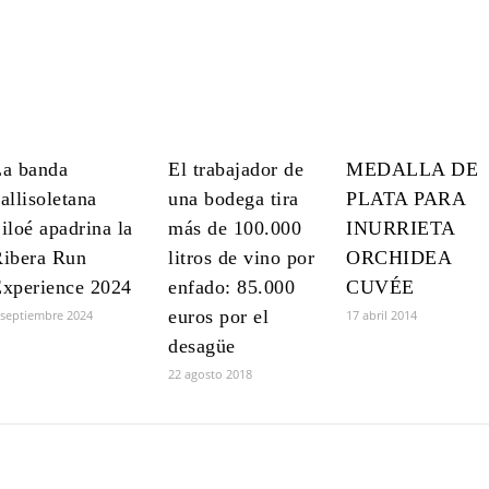
a banda
El trabajador de
MEDALLA DE
allisoletana
una bodega tira
PLATA PARA
iloé apadrina la
más de 100.000
INURRIETA
ibera Run
litros de vino por
ORCHIDEA
xperience 2024
enfado: 85.000
CUVÉE
euros por el
 septiembre 2024
17 abril 2014
desagüe
22 agosto 2018