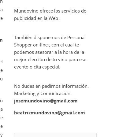
ón
ta
Mundovino ofrece los servicios de
de
publicidad en la Web .
También disponemos de Personal
en
Shopper on-line , con el cual te
podemos asesorar a la hora de la
mejor elección de tu vino para ese
el
evento o cita especial.
de
su
No dudes en pedirnos información.
Marketing y Comunicación.
en
josemundovino@gmail.com
la
beatrizmundovino@gmail.com
se
te
 y