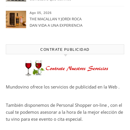
desalcoholizados de alta
calidadcomienzan a diseñarse
Ago 05, 2026
en el viñedo
THE MACALLAN Y JORDI ROCA
DAN VIDA A UNA EXPERIENCIA
SENSORIAL ÚNICA EN EL
CAPÍTULO FINAL DE THE
HARMONY COLLECTION
CONTRATE PUBLICIDAD
Mundovino ofrece los servicios de publicidad en la Web .
También disponemos de Personal Shopper on-line , con el
cual te podemos asesorar a la hora de la mejor elección de
tu vino para ese evento o cita especial.