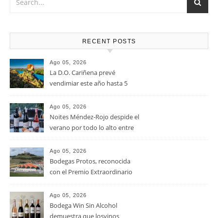
RECENT POSTS
Ago 05, 2026
La D.O. Cariñena prevé
vendimiar este año hasta 5
millones de kilos de uva más
que en 2025
Ago 05, 2026
Noites Méndez-Rojo despide el
verano por todo lo alto entre
viñedos, vino y mucho humor
Ago 05, 2026
Bodegas Protos, reconocida
con el Premio Extraordinario
Alimentos de España 2026 por
casi un siglo de excelencia
Ago 05, 2026
vitivinícola
Bodega Win Sin Alcohol
demuestra que losvinos