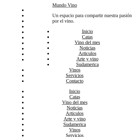
Skip
Mundo Vino
Inicio
to
Catas
Un espacio para compartir nuestra pasión
content
Vino del mes
por el vino.
Noticias
Inicio
Articulos
Catas
Arte y vino
Vino del mes
Sudamerica
Noticias
Vinos
Articulos
Servicios
Arte y vino
Contacto
Sudamerica
Vinos
Servicios
Contacto
Inicio
Catas
Vino del mes
Noticias
Articulos
Arte y vino
Sudamerica
Vinos
Servicios