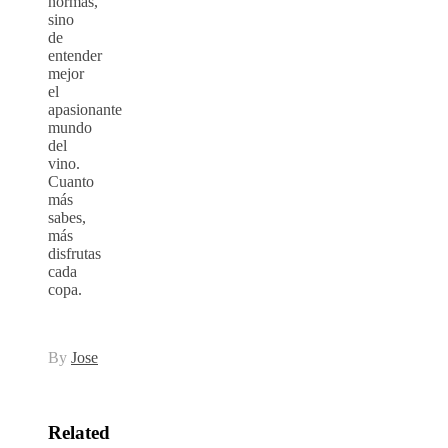
normas,
sino
de
entender
mejor
el
apasionante
mundo
del
vino.
Cuanto
más
sabes,
más
disfrutas
cada
copa.
By
Jose
Related