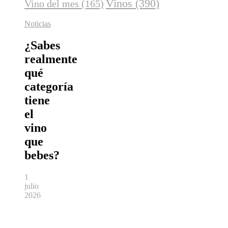
Vinos
(390)
Vino del mes
(165)
Noticias
¿Sabes
realmente
qué
categoría
tiene
el
vino
que
bebes?
1
julio
2026