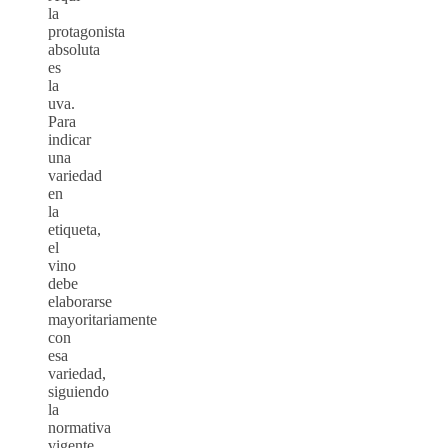
la
protagonista
absoluta
es
la
uva.
Para
indicar
una
variedad
en
la
etiqueta,
el
vino
debe
elaborarse
mayoritariamente
con
esa
variedad,
siguiendo
la
normativa
vigente.