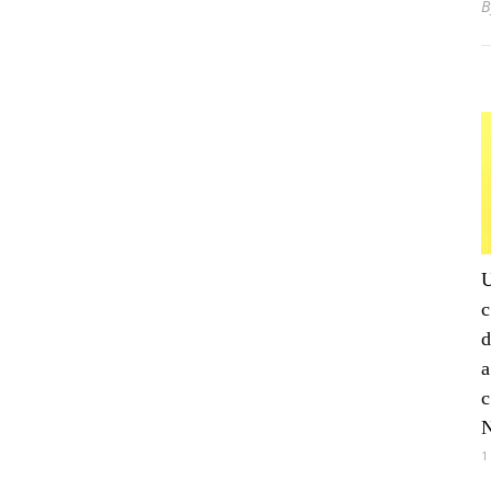
U
c
d
a
c
1