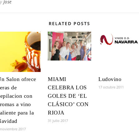
By
Jose
RELATED POSTS
n Salon ofrece
MIAMI
Ludovino
eras de
CELEBRA LOS
17 octubre 2011
epilacion con
GOLES DE ‘EL
romas a vino
CLÁSICO’ CON
aliente para la
RIOJA
Navidad
31 julio 2017
 noviembre 2017