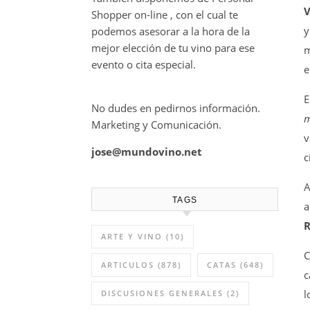
V
Shopper on-line , con el cual te
y
podemos asesorar a la hora de la
mejor elección de tu vino para ese
m
evento o cita especial.
e
E
No dudes en pedirnos información.
m
Marketing y Comunicación.
v
jose@mundovino.net
c
A
TAGS
a
R
ARTE Y VINO
(10)
C
ARTICULOS
(878)
CATAS
(648)
c
l
DISCUSIONES GENERALES
(2)