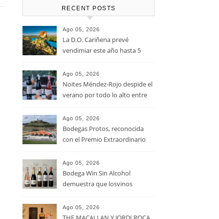
RECENT POSTS
Ago 05, 2026
La D.O. Cariñena prevé
vendimiar este año hasta 5
millones de kilos de uva más
que en 2025
Ago 05, 2026
Noites Méndez-Rojo despide el
verano por todo lo alto entre
viñedos, vino y mucho humor
Ago 05, 2026
Bodegas Protos, reconocida
con el Premio Extraordinario
Alimentos de España 2026 por
casi un siglo de excelencia
Ago 05, 2026
vitivinícola
Bodega Win Sin Alcohol
demuestra que losvinos
desalcoholizados de alta
calidadcomienzan a diseñarse
Ago 05, 2026
en el viñedo
THE MACALLAN Y JORDI ROCA