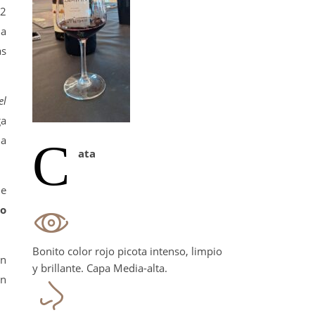
12
ia
ás
el
ga
 a
C
ata
ue
jo
Bonito color rojo picota intenso, limpio
on
y brillante. Capa Media-alta.
án