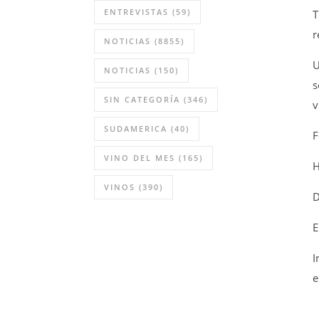
ENTREVISTAS
(59)
T
r
NOTICIAS
(8855)
U
NOTICIAS
(150)
s
SIN CATEGORÍA
(346)
v
SUDAMERICA
(40)
F
VINO DEL MES
(165)
H
VINOS
(390)
D
E
I