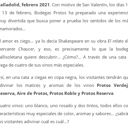
alladolid, febrero 2021
. Con motivo de San Valentín, los días 
 13 de febrero, Bodegas Protos ha preparado una experienc
uy divertida que busca poner a prueba los sentidos de los m
namorados…
l amor es ciego… ya lo decía Shakespeare en su obra
El relato d
ercante Chaucer
, y eso, es precisamente lo que la bode
allisoletana quiere descubrir… ¿Cómo?… A través de una cata
iega de cuatro de sus vinos más especiales.
sí, en una cata a ciegas en copa negra, los visitantes tendrán q
divinar los matices y aromas de los vinos
Protos Verde
eserva, Aire de Protos, Protos Roble y Protos Reserva
.
uatro vinos: uno blanco, uno rosado y dos tintos, todos ellos c
aracterísticas muy especiales de color, aromas y sabores… ¿sabr
os visitantes adivinar cuál es cuál…?